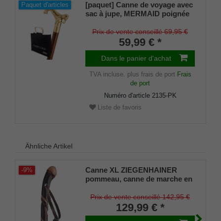
[paquet] Canne de voyage avec
Paquet d'articles
sac à jupe, MERMAID poignée
coudée laiton, canne bois dur
marron, canne de randonnée,
Prix de vente conseillé 69,95 €
divisible, compartiment secret,
59,99 € *
femmes, hommes
Dans le panier d'achat
TVA incluse.
plus frais de port
Frais
de port
Numéro d'article
2135-PK
Liste de favoris
Ähnliche Artikel
Canne XL ZIEGENHAINER
-9%
pommeau, canne de marche en
bois de châtaignier européen,
fraisage décoratif doublement
Prix de vente conseillé 142,95 €
torsadé, embout rond en métal
129,99 € *
inclus.