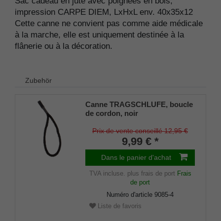
Sac cadeau en jute avec poignées en bois,
impression CARPE DIEM, LxHxL env. 40x35x12
Cette canne ne convient pas comme aide médicale
à la marche, elle est uniquement destinée à la
flânerie ou à la décoration.
Zubehör
Canne TRAGSCHLUFE, boucle
de cordon, noir
Prix de vente conseillé 12,95 €
9,99 € *
Dans le panier d'achat
TVA incluse.
plus frais de port
Frais
de port
Numéro d'article
9085-4
Liste de favoris