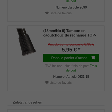
de port
Numéro d'article
9590
Liste de favoris
(18mm/No 9) Tampon en
caoutchouc de rechange TOP-
GRIP, caoutchouc véritable,
noir, (lot de 2)
Prix de vente conseillé 6,95 €
5,95 € *
Dans le panier d'achat
TVA incluse.
plus frais de port
Frais
de port
Numéro d'article
9631-18
Liste de favoris
Zuletzt angesehen