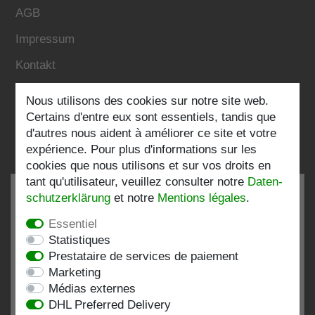
AGB
Impressum
Kontakt
Nous utilisons des cookies sur notre site web.
Folgen Sie uns:
Certains d'entre eux sont essentiels, tandis que
d'autres nous aident à améliorer ce site et votre
expérience. Pour plus d'informations sur les
cookies que nous utilisons et sur vos droits en
tant qu'utilisateur, veuillez consulter notre
Daten­
schutz­erklärung
et notre
Mentions légales
.
Essentiel
TRÈS BIEN
4.82 / 5
Statistiques
Prestataire de services de paiement
de 196 Évaluations
Marketing
chez:shopvote.de, Amazon
Médias externes
Voir le profil d'évaluation sur SHOPVOTE.DE
DHL Preferred Delivery