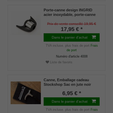
Porte-canne design INGRID
acier inoxydable, porte-canne
breveté, taille universelle (18 -
22mm), caoutchouc souple
Prix de vente conseillé 19,95 €
17,95 € *
Dans le panier d'achat
TVA incluse.
plus frais de port
Frais
de port
Numéro d'article
4008
Liste de favoris
Canne, Emballage cadeau
Stockshop Sac en jute noir
avec fermeture velcro
6,95 € *
Dans le panier d'achat
TVA incluse.
plus frais de port
Frais