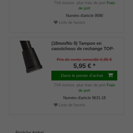
TVA incluse.
plus frais de port
Frais
de port
Numéro d'article
9590
Liste de favoris
(18mm/No 9) Tampon en
caoutchouc de rechange TOP-
GRIP, caoutchouc véritable,
noir, (lot de 2)
Prix de vente conseillé 6,95 €
5,95 € *
Dans le panier d'achat
TVA incluse.
plus frais de port
Frais
de port
Numéro d'article
9631-18
Liste de favoris
Ähnliche Artikel