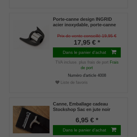
Porte-canne design INGRID
acier inoxydable, porte-canne
breveté, taille universelle (18 -
22mm), caoutchouc souple
Prix de vente conseillé 19,95 €
17,95 € *
Dans le panier d'achat
TVA incluse.
plus frais de port
Frais
de port
Numéro d'article
4008
Liste de favoris
Canne, Emballage cadeau
Stockshop Sac en jute noir
avec fermeture velcro
6,95 € *
Dans le panier d'achat