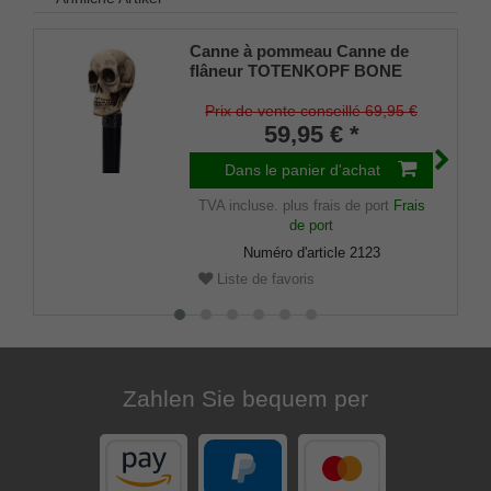
Canne à pommeau Canne de
flâneur TOTENKOPF BONE
Gothic,poignée imitation
ivoire,canne en hêtre massif
Prix de vente conseillé 69,95 €
teinté noir et vernis satiné .
59,95 € *
Dans le panier d'achat
TVA incluse.
plus frais de port
Frais
de port
Numéro d'article
2123
Liste de favoris
Zahlen Sie bequem per