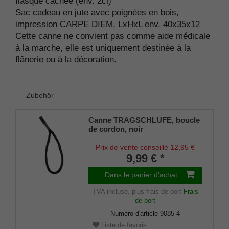
flasque cachée (env. 2cl)
Sac cadeau en jute avec poignées en bois,
impression CARPE DIEM, LxHxL env. 40x35x12
Cette canne ne convient pas comme aide médicale
à la marche, elle est uniquement destinée à la
flânerie ou à la décoration.
Zubehör
Canne TRAGSCHLUFE, boucle
de cordon, noir
Prix de vente conseillé 12,95 €
9,99 € *
Dans le panier d'achat
TVA incluse.
plus frais de port
Frais
de port
Numéro d'article
9085-4
Liste de favoris