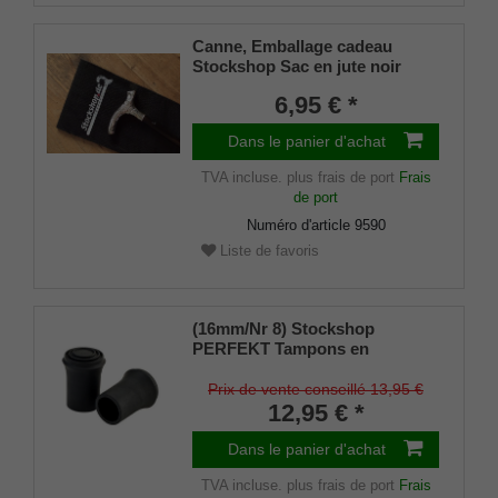
Canne, Emballage cadeau
Stockshop Sac en jute noir
avec fermeture velcro
6,95 € *
Dans le panier d'achat
TVA incluse.
plus frais de port
Frais
de port
Numéro d'article
9590
Liste de favoris
(16mm/Nr 8) Stockshop
PERFEKT Tampons en
caoutchouc de rechange,
caoutchouc véritable, noir,
Prix de vente conseillé 13,95 €
élégant, avec insert métallique
12,95 € *
(lot de 2)
Dans le panier d'achat
TVA incluse.
plus frais de port
Frais