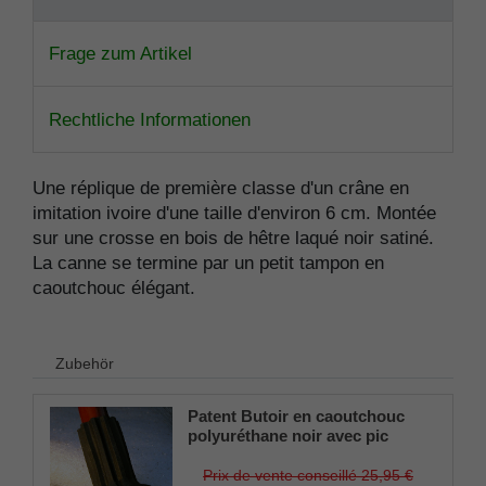
Frage zum Artikel
Rechtliche Informationen
Une réplique de première classe d'un crâne en
imitation ivoire d'une taille d'environ 6 cm. Montée
sur une crosse en bois de hêtre laqué noir satiné.
La canne se termine par un petit tampon en
caoutchouc élégant.
Zubehör
Patent Butoir en caoutchouc
polyuréthane noir avec pic
dépliable pour cannes en bois
et en métal, tige flexible pour
Prix de vente conseillé 25,95 €