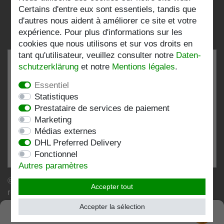
Certains d'entre eux sont essentiels, tandis que
d'autres nous aident à améliorer ce site et votre
expérience. Pour plus d'informations sur les
cookies que nous utilisons et sur vos droits en
tant qu'utilisateur, veuillez consulter notre
Daten­
schutz­erklärung
et notre
Mentions légales
.
Essentiel
TRÈS BIEN
4.82 / 5
Statistiques
Prestataire de services de paiement
de 196 Évaluations
Marketing
chez:shopvote.de, Amazon
Médias externes
Voir le profil d'évaluation sur SHOPVOTE.DE
DHL Preferred Delivery
Fonctionnel
Informations sur l'authenticité des évaluations des clients
Autres paramètres
© Copyright 2026 | Stockshop.de GmbH. Tous droits
Accepter tout
réservés.
Accepter la sélection
SEHR GUT