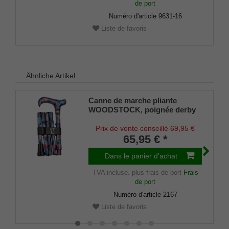
de port
Numéro d'article
9631-16
Liste de favoris
Ähnliche Artikel
Canne de marche pliante
WOODSTOCK, poignée derby
en résine coulée stable, canne
en métal léger, réglable en
Prix de vente conseillé 69,95 €
hauteur, pliable, avec
65,95 € *
amortisseur en caoutchouc,
pince de maintien, sac.
Dans le panier d'achat
TVA incluse.
plus frais de port
Frais
de port
Numéro d'article
2167
Liste de favoris