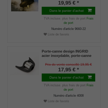
diamètres d'environ 17-22 mm
19,95 € *
Dans le panier d'achat
TVA incluse.
plus frais de port
Frais
de port
Numéro d'article
9660-22
Liste de favoris
Porte-canne design INGRID
acier inoxydable, porte-canne
breveté, taille universelle (18 -
22mm), caoutchouc souple
Prix de vente conseillé 19,95 €
17,95 € *
Dans le panier d'achat
TVA incluse.
plus frais de port
Frais
de port
Numéro d'article
4008
Liste de favoris