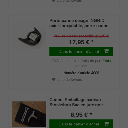
Liste de favoris
Porte-canne design INGRID
acier inoxydable, porte-canne
breveté, taille universelle (18 -
22mm), caoutchouc souple
Prix de vente conseillé 19,95 €
17,95 € *
Dans le panier d'achat
TVA incluse.
plus frais de port
Frais
de port
Numéro d'article
4008
Liste de favoris
Canne, Emballage cadeau
Stockshop Sac en jute noir
avec fermeture velcro
6,95 € *
Dans le panier d'achat