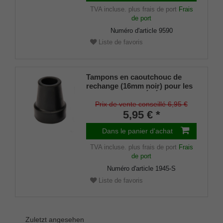
TVA incluse.
plus frais de port
Frais
de port
Numéro d'article
9590
Liste de favoris
Tampons en caoutchouc de
rechange (16mm noir) pour les
cannes en métal ÉLÉGANT
(diamètre intérieur env. 16mm)
Prix de vente conseillé 6,95 €
avec insert métallique (lot de 2)
5,95 € *
Dans le panier d'achat
TVA incluse.
plus frais de port
Frais
de port
Numéro d'article
1945-S
Liste de favoris
Zuletzt angesehen