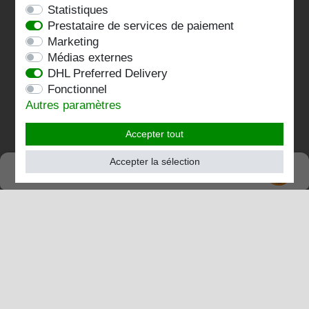
AGB
Statistiques
Prestataire de services de paiement
Impressum
Marketing
Médias externes
Kontakt
DHL Preferred Delivery
Fonctionnel
Folgen Sie uns:
Autres paramètres
Accepter tout
Accepter la sélection
SEHR GUT
TRÈS BIEN
4.82 / 5
de 196 Évaluations
chez:shopvote.de, Amazon
Voir le profil d'évaluation sur SHOPVOTE.DE