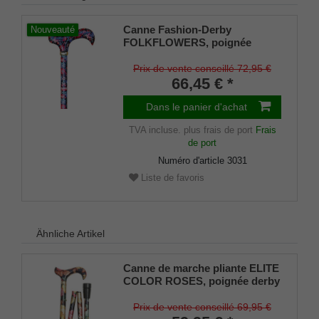
Canne Fashion-Derby
Nouveauté
FOLKFLOWERS, poignée
derby en résine moulée avec
design floral, canne en métal
Prix de vente conseillé 72,95 €
léger stable, réglable en
66,45 € *
hauteur, anneau de
mesure,amortisseur en
Dans le panier d'achat
caoutchouc
TVA incluse.
plus frais de port
Frais
de port
Numéro d'article
3031
Liste de favoris
Ähnliche Artikel
Canne de marche pliante ELITE
COLOR ROSES, poignée derby
confortable en résine moulée
avec motif floral de roses,
Prix de vente conseillé 69,95 €