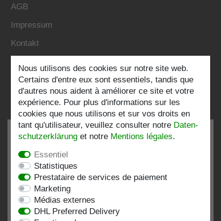
AGB
Impressum
Kontakt
Nous utilisons des cookies sur notre site web.
Folgen Sie uns:
Certains d'entre eux sont essentiels, tandis que
d'autres nous aident à améliorer ce site et votre
expérience. Pour plus d'informations sur les
cookies que nous utilisons et sur vos droits en
tant qu'utilisateur, veuillez consulter notre
Daten­
schutz­erklärung
et notre
Mentions légales
.
Essentiel
TRÈS BIEN
4.82 / 5
Statistiques
Prestataire de services de paiement
de 198 Évaluations
Marketing
chez:shopvote.de, Amazon
Médias externes
Voir le profil d'évaluation sur SHOPVOTE.DE
DHL Preferred Delivery