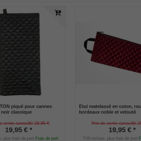
OTON piqué pour cannes
Etui matelassé en coton, ro
 noir classique
bordeaux noble et velouté
de vente conseillé 29,95 €
Prix de vente conseillé 2
19,95 € *
19,95 € *
e.
plus frais de port
Frais de port
TVA incluse.
plus frais de port
F