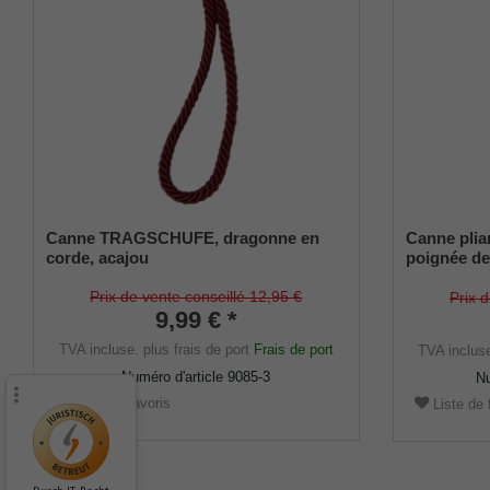
Canne TRAGSCHUFE, dragonne en
Canne pli
corde, acajou
poignée de
revêtement
léger anodi
Prix de vente conseillé 12,95 €
Prix 
9,99 € *
amortisseu
TVA incluse.
plus frais de port
Frais de port
TVA inclus
Numéro d'article
9085-3
Nu
Liste de favoris
Liste de 