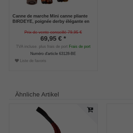
Canne de marche Mini canne pliante
BIRDEYE, poignée derby élégante en
bois dur finement veiné, montée sur
une canne en métal léger stable au
Prix de vente conseillé 79,95 €
design Birdeye, réglable en hauteur
69,95 € *
(78-86cm) pliable, amortisseur mince et
TVA incluse.
plus frais de port
Frais de port
sac en coton inclus.
Numéro d'article
63128-BE
Liste de favoris
Ähnliche Artikel