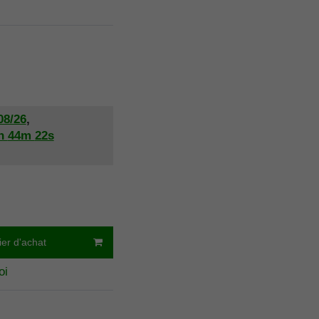
08/26
,
h
44m
21s
ier d'achat
oi