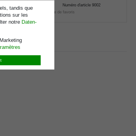
6
Numéro d'article
9002
els, tandis que
Liste de favoris
tions sur les
lter notre
Daten­
Marketing
aramètres
t