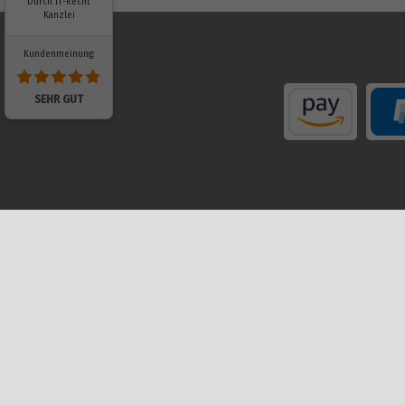
Durch IT-Recht
Kanzlei
Kundenmeinung:
SEHR GUT
Einkaufen
Mein