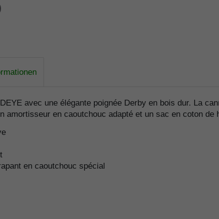
ormationen
RDEYE avec une élégante poignée Derby en bois dur. La can
 un amortisseur en caoutchouc adapté et un sac en coton de h
ye
t
érapant en caoutchouc spécial