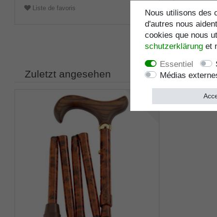
Liste de favoris
Nous utilisons des c
Liste de 
d'autres nous aident
cookies que nous uti
schutz­erklärung
et 
Essentiel
Zuletzt angesehen
Médias externe
Acce