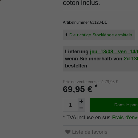
coton inclus.
Artikelnummer
63128-BE
Die richtige Stocklänge ermitteln
Lieferung
jeu. 13/08 - ven. 14/
wenn Sie innerhalb von
2d
13
bestellen
Prix de vente conseillé 79,95 €
*
69,95 €
Dans le pan
* TVA incluse en sus
Frais d'env
Liste de favoris