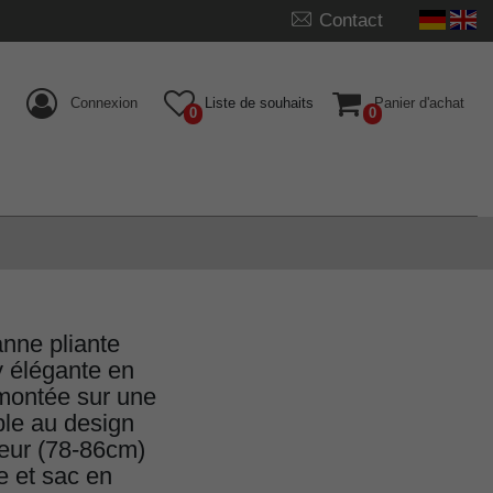
Contact
Connexion
Liste de souhaits
Panier d'achat
0
0
nne pliante
 élégante en
 montée sur une
ble au design
teur (78-86cm)
e et sac en