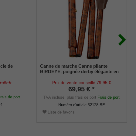
le de
Canne de marche Canne pliante
BIRDEYE, poignée derby élégante en
bois dur, montée sur une canne en
métal léger stable au design Birdeye,
2,95 €
Prix de vente conseillé 79,95 €
réglable en hauteur, pliable,
69,95 € *
amortisseur mince inclus.
rais de port
TVA incluse.
plus frais de port
Frais de port
-4
Numéro d'article
52128-BE
Liste de favoris