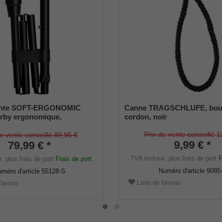
ante SOFT-ERGONOMIC
Canne TRAGSCHLUFE, bouc
rby ergonomique,
cordon, noir
 Softgrip,canne en métal
sé noir, réglable en hauteur,
Prix de vente conseillé 1
de vente conseillé 89,95 €
9,99 € *
r en caoutchouc.
79,99 € *
TVA incluse.
plus frais de port
F
e.
plus frais de port
Frais de port
Numéro d'article
9085
méro d'article
55128-S
Liste de favoris
favoris