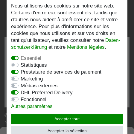
Nous utilisons des cookies sur notre site web.
Folgen Sie uns:
Certains d'entre eux sont essentiels, tandis que
d'autres nous aident à améliorer ce site et votre
expérience. Pour plus d'informations sur les
cookies que nous utilisons et sur vos droits en
tant qu'utilisateur, veuillez consulter notre
Daten­
schutz­erklärung
et notre
Mentions légales
.
Essentiel
TRÈS BIEN
4.83 / 5
Statistiques
Prestataire de services de paiement
de 200 Évaluations
Marketing
chez:shopvote.de, Amazon
Médias externes
Voir le profil d'évaluation sur SHOPVOTE.DE
DHL Preferred Delivery
Fonctionnel
Informations sur l'authenticité des évaluations des clients
Autres paramètres
© Copyright 2026 | Stockshop.de GmbH. Tous droits
Accepter tout
réservés.
Accepter la sélection