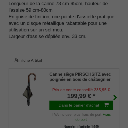
Longueur de la canne 73 cm-95cm, hauteur de
l'assise 59 cm-80cm
En guise de finition, une pointe d'assiette pratique
avec un disque métallique rabattable pour une
utilisation sur un sol mou.
Largeur d'assise dépliée env. 33 cm.
Ähnliche Artikel
Canne siège PIRSCHSITZ avec
poignée en bois de châtaignier
véritable, assise en cuir de
vachette sellier anglais doublé
Prix de vente conseillé 235,95 €
de toile, canne en métal léger
199,99 € *
anodisé, réglable en hauteur.
Dans le panier d'achat
TVA incluse.
plus frais de port
Frais
de port
Numéro d'article
1445