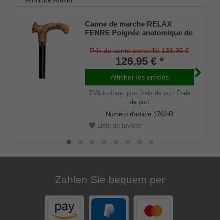
Ähnliche Artikel
Canne de marche RELAX
FENRE Poignée anatomique de
relaxation en bois de frêne
légèrement flammé montée sur
Prix de vente conseillé 136,95 €
une canne en hêtre teinté noir,
126,95 € *
avec amortisseur en
caoutchouc.
Afficher les articles
TVA incluse.
plus frais de port
Frais
de port
Numéro d'article
1762-R
Liste de favoris
Zahlen Sie bequem per