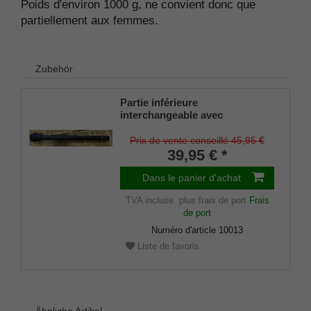
Poids d'environ 1000 g, ne convient donc que
partiellement aux femmes.
Zubehör
Partie inférieure
interchangeable avec
amortisseur spécial en
caoutchouc, adaptée aux
Prix de vente conseillé 45,95 €
cannes-sièges articles 1445
39,95 € *
LEATHERMAN et 50302
PRAKTUS
Dans le panier d'achat
TVA incluse.
plus frais de port
Frais
de port
Numéro d'article
10013
Liste de favoris