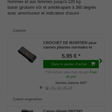
hommes et aux femmes jusqu'à 120 kg
butoir giratoire sûr et antidérapant à 360 degrés
avec amortisseur et indicateur d'usure
Zubehör
CROCHET DE MAINTIEN pour
cannes pliantes normales et
grandes
5,95 € *
Dans le panier d'achat
TVA incluse.
plus frais de port
Frais
de port
Numéro d'article
4007
Liste de favoris
Zuletzt angesehen
Canne pliante PHYSIO