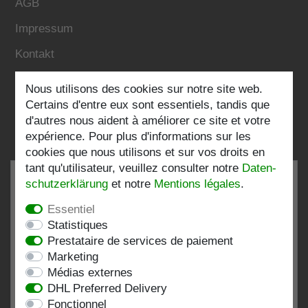
AGB
Impressum
Kontakt
Nous utilisons des cookies sur notre site web.
Folgen Sie uns:
Certains d'entre eux sont essentiels, tandis que
d'autres nous aident à améliorer ce site et votre
expérience. Pour plus d'informations sur les
cookies que nous utilisons et sur vos droits en
tant qu'utilisateur, veuillez consulter notre
Daten­
schutz­erklärung
et notre
Mentions légales
.
Essentiel
TRÈS BIEN
4.82 / 5
Statistiques
Prestataire de services de paiement
de 197 Évaluations
Marketing
chez:shopvote.de, Amazon
Médias externes
Voir le profil d'évaluation sur SHOPVOTE.DE
DHL Preferred Delivery
Fonctionnel