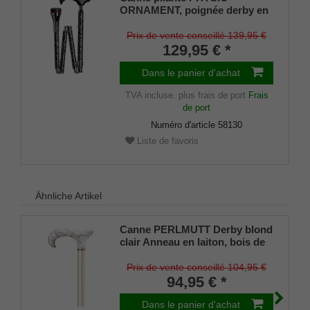
ORNAMENT, poignée derby en
hêtre massif noir, canne en
métal léger stable, design
Prix de vente conseillé 139,95 €
discret, réglable en hauteur,
129,95 € *
amortisseur gyroscopique
spécial
Dans le panier d'achat
TVA incluse.
plus frais de port
Frais
de port
Numéro d'article
58130
Liste de favoris
Ähnliche Artikel
Canne PERLMUTT Derby blond
clair Anneau en laiton, bois de
hêtre laqué brillant métallisé
clair, poignée en acrylique
Prix de vente conseillé 104,95 €
solide
94,95 € *
Dans le panier d'achat