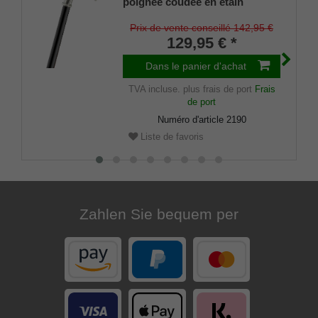
poignée coudée en étain
argenté massif Forme d'une
tête d'aigle détaillée, canne en
Prix de vente conseillé 142,95 €
bois de hêtre teinté noir,
129,95 € *
tampons en caoutchouc inclus
Dans le panier d'achat
TVA incluse.
plus frais de port
Frais
de port
Numéro d'article
2190
Liste de favoris
Zahlen Sie bequem per