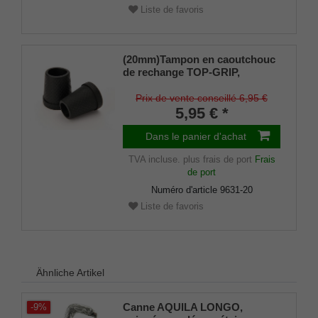
Liste de favoris
(20mm)Tampon en caoutchouc
de rechange TOP-GRIP,
caoutchouc véritable, noir, fin
(lot de 2)
Prix de vente conseillé 6,95 €
5,95 € *
Dans le panier d'achat
TVA incluse.
plus frais de port
Frais
de port
Numéro d'article
9631-20
Liste de favoris
Ähnliche Artikel
Canne AQUILA LONGO,
-9%