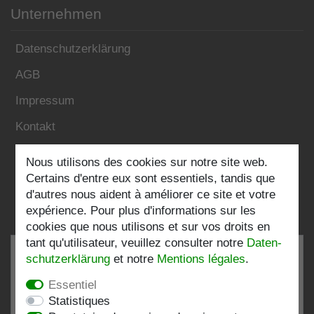
Unternehmen
Datenschutzerklärung
AGB
Impressum
Kontakt
Nous utilisons des cookies sur notre site web.
Folgen Sie uns:
Certains d'entre eux sont essentiels, tandis que
d'autres nous aident à améliorer ce site et votre
expérience. Pour plus d'informations sur les
cookies que nous utilisons et sur vos droits en
tant qu'utilisateur, veuillez consulter notre
Daten­
schutz­erklärung
et notre
Mentions légales
.
Essentiel
TRÈS BIEN
4.82 / 5
Statistiques