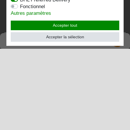
Folgen Sie uns:
Fonctionnel
Autres paramètres
Accepter tout
Accepter la sélection
SEHR GUT
TRÈS BIEN
4.82 / 5
de 196 Évaluations
chez:shopvote.de, Amazon
Voir le profil d'évaluation sur SHOPVOTE.DE
Informations sur l'authenticité des évaluations des clients
© Copyright 2026 | Stockshop.de GmbH. Tous droits
réservés.