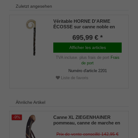
Zuletzt angesehen
Véritable HORNE D'ARME
ÉCOSSE sur canne noble en
épine noire
695,99 € *
Afficher les articles
TVA incluse.
plus frais de port
Frais
de port
Numéro d'article
2201
Liste de favoris
Ähnliche Artikel
Canne XL ZIEGENHAINER
-9%
pommeau, canne de marche en
bois de châtaignier européen,
fraisage décoratif doublement
Prix de vente conseillé 142,95 €