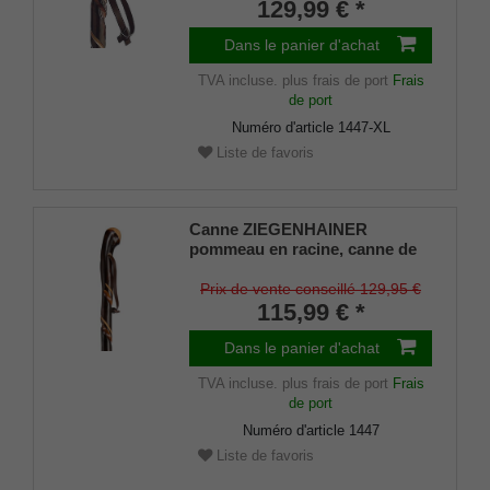
torsadé, embout rond en métal
129,99 € *
inclus.
Dans le panier d'achat
TVA incluse.
plus frais de port
Frais
de port
Numéro d'article
1447-XL
Liste de favoris
Canne ZIEGENHAINER
pommeau en racine, canne de
randonnée en bois de
châtaignier poli à la main, avec
Prix de vente conseillé 129,95 €
fraisage décoratif doublement
115,99 € *
torsadé, pointe de canne de
montagne et dragonne en cuir
Dans le panier d'achat
incluses.
TVA incluse.
plus frais de port
Frais
de port
Numéro d'article
1447
Liste de favoris