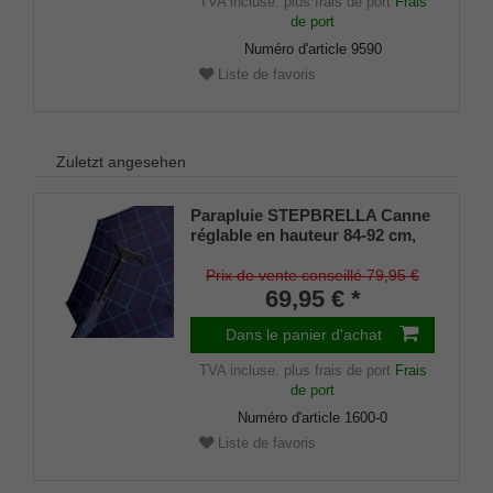
TVA incluse.
plus frais de port
Frais
de port
Numéro d'article
9590
Liste de favoris
Zuletzt angesehen
Parapluie STEPBRELLA Canne
réglable en hauteur 84-92 cm,
poignée Fritz agréable au
toucher, ouverture
Prix de vente conseillé 79,95 €
automatique, structure du
69,95 € *
parapluie composée de 8
baleines stables, toit du
Dans le panier d'achat
parapluie en tissu noble à
TVA incluse.
plus frais de port
Frais
carreaux bleu rouge
de port
Numéro d'article
1600-0
Liste de favoris