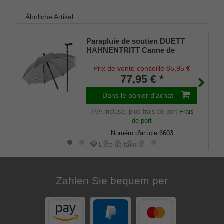
Ähnliche Artikel
Parapluie de soutien DUETT
HAHNENTRITT Canne de
marche en parapluie, réglable
en hauteur, poignée Fritz,
Prix de vente conseillé 85,95 €
housse de parapluie, fermeture
77,95 € *
velcro, amortisseur en
caoutchouc Femmes et
Dans le panier d'achat
hommes
TVA incluse.
plus frais de port
Frais
de port
Numéro d'article
6603
Liste de favoris
Zahlen Sie bequem per