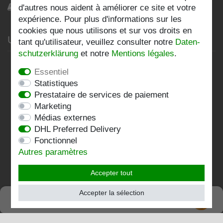
Blog
d'autres nous aident à améliorer ce site et votre
expérience. Pour plus d'informations sur les
cookies que nous utilisons et sur vos droits en
Unternehmen
tant qu'utilisateur, veuillez consulter notre
Daten­
schutz­erklärung
et notre
Mentions légales
.
Datenschutzerklärung
Essentiel
AGB
Statistiques
Prestataire de services de paiement
Impressum
Marketing
Médias externes
Kontakt
DHL Preferred Delivery
Fonctionnel
Folgen Sie uns:
Autres paramètres
Accepter tout
Accepter la sélection
SEHR GUT