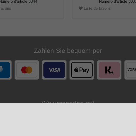
Numéro d'article
3044
Numéro d'article
300
favoris
Liste de favoris
Zahlen Sie bequem per
Wir versenden mit