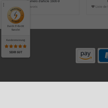
Numéro d'article
1600-9
Liste de favoris
Liste de 
Durch IT-Recht
Kanzlei
Kundenmeinung:
SEHR GUT