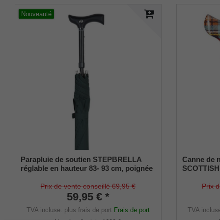
Nouveauté
Parapluie de soutien STEPBRELLA
Canne de 
réglable en hauteur 83- 93 cm, poignée
SCOTTISH 
Fritz revêtement soft, structure 8
Poignée en
pièces, housse vert foncé,
solide Moti
Prix de vente conseillé 69,95 €
Prix 
automatique, amortisseur en
59,95 € *
réglable, 
caoutchouc
TVA incluse.
plus frais de port
Frais de port
TVA inclus