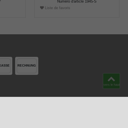
7
Numéro d'article
1945-S
Liste de favoris
vers le haut