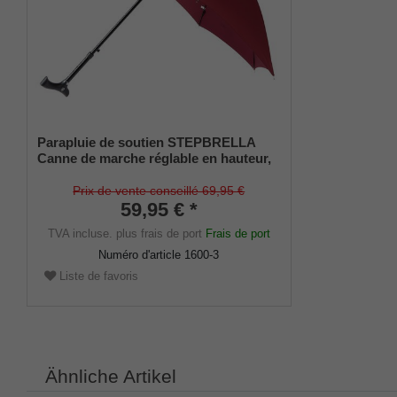
Parapluie de soutien STEPBRELLA
Canne de marche réglable en hauteur,
poignée Fritz, ouverture automatique,
structure du parapluie composée de 8
Prix de vente conseillé 69,95 €
baleines stables, toit du parapluie
59,95 € *
noble rouge vin.
TVA incluse.
plus frais de port
Frais de port
Numéro d'article
1600-3
Liste de favoris
Ähnliche Artikel