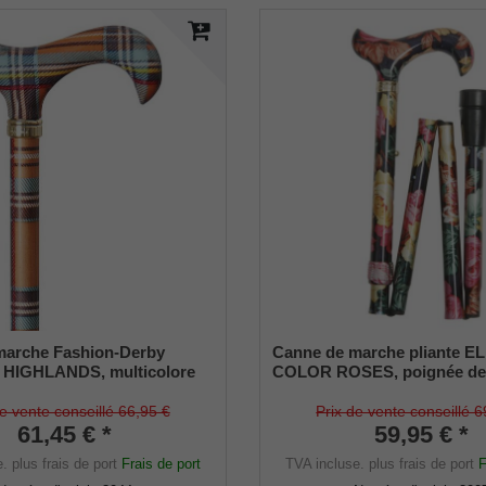
marche Fashion-Derby
Canne de marche pliante EL
HIGHLANDS, multicolore
COLOR ROSES, poignée de
 ABS, canne en métal léger
confortable en résine moulé
f à carreaux, hauteur
motif floral de roses, monté
de vente conseillé 66,95 €
Prix de vente conseillé 6
amortisseur en caoutchouc.
61,45 € *
canne en métal léger solide,
59,95 € *
en hauteur, pliable, amortiss
e.
plus frais de port
Frais de port
TVA incluse.
plus frais de port
F