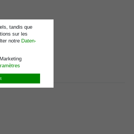
els, tandis que
tions sur les
lter notre
Daten­
Marketing
aramètres
t