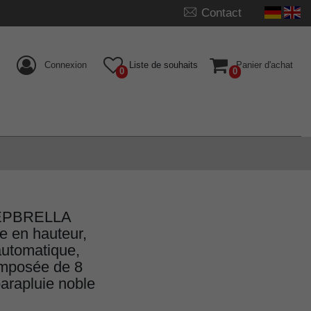
Contact
Connexion
Liste de souhaits
Panier d'achat
0
0
STEPBRELLA
e en hauteur,
automatique,
omposée de 8
parapluie noble