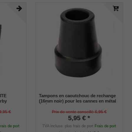
ITE
Tampons en caoutchouc de rechange
rby
(16mm noir) pour les cannes en métal
e avec
ÉLÉGANT (diamètre intérieur env.
e sur une
16mm) avec insert métallique (lot de 2)
9,95 €
Prix de vente conseillé 6,95 €
 réglable
5,95 € *
eur inclus.
rais de port
TVA incluse.
plus frais de port
Frais de port