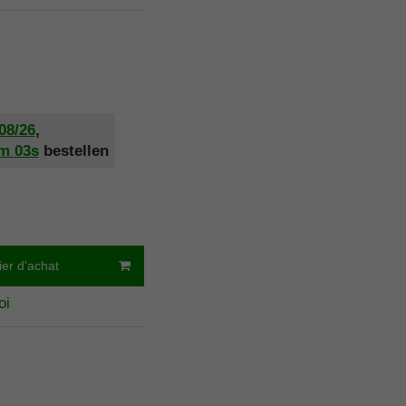
/08/26
,
2m
02s
bestellen
ier d'achat
oi