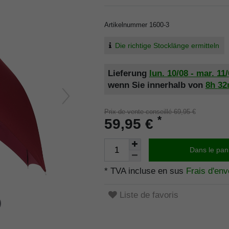
Artikelnummer
1600-3
Die richtige Stocklänge ermitteln
Lieferung
lun. 10/08 - mar. 11
wenn Sie innerhalb von
8h
3
Prix de vente conseillé 69,95 €
*
59,95 €
Dans le pan
* TVA incluse en sus
Frais d'env
Liste de favoris