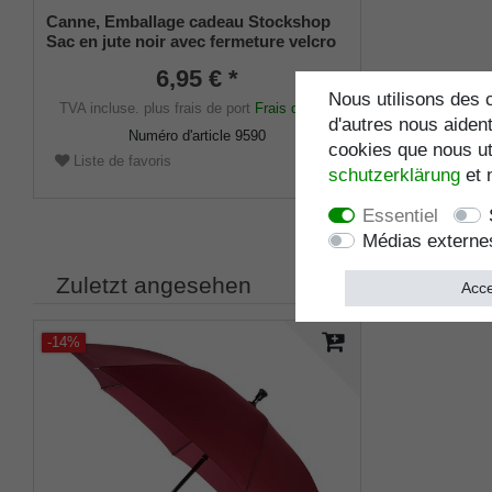
Canne, Emballage cadeau Stockshop
Sac en jute noir avec fermeture velcro
6,95 € *
Nous utilisons des c
TVA incluse.
plus frais de port
Frais de port
d'autres nous aident
Numéro d'article
9590
cookies que nous uti
Liste de favoris
schutz­erklärung
et 
Essentiel
Médias externe
Zuletzt angesehen
Acce
-14%