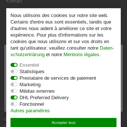
Kontakt
Nous utilisons des cookies sur notre site web.
Folgen Sie uns:
Certains d'entre eux sont essentiels, tandis que
d'autres nous aident à améliorer ce site et votre
expérience. Pour plus d'informations sur les
cookies que nous utilisons et sur vos droits en
tant qu'utilisateur, veuillez consulter notre
Daten­
schutz­erklärung
et notre
Mentions légales
.
Essentiel
TRÈS BIEN
4.82 / 5
Statistiques
Prestataire de services de paiement
de 197 Évaluations
Marketing
chez:shopvote.de, Amazon
Médias externes
Voir le profil d'évaluation sur SHOPVOTE.DE
DHL Preferred Delivery
Fonctionnel
Informations sur l'authenticité des évaluations des clients
Autres paramètres
© Copyright 2026 | Stockshop.de GmbH. Tous droits
Accepter tout
réservés.