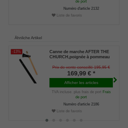
de port
Numéro d'article
2132
Liste de favoris
Ähnliche Artikel
Canne de marche AFTER THE
-13%
CHURCH,poignée à pommeau
et canne en carbone, petit tube
en verre sous la poignée
Prix de vente conseillé 195,95 €
dévissable, 100 cm y compris
169,99 € *
amortisseur en caoutchouc
Afficher les articles
TVA incluse.
plus frais de port
Frais
de port
Numéro d'article
2186
Liste de favoris