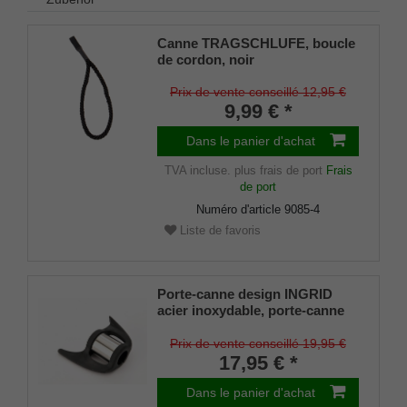
Canne TRAGSCHLUFE, boucle
de cordon, noir
Prix de vente conseillé 12,95 €
9,99 € *
Dans le panier d'achat
TVA incluse.
plus frais de port
Frais
de port
Numéro d'article
9085-4
Liste de favoris
Porte-canne design INGRID
acier inoxydable, porte-canne
breveté, taille universelle (18 -
22mm), caoutchouc souple
Prix de vente conseillé 19,95 €
17,95 € *
Dans le panier d'achat