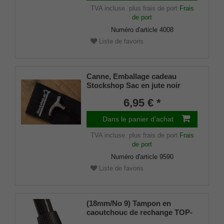
TVA incluse.
plus frais de port
Frais
de port
Numéro d'article
4008
Liste de favoris
Canne, Emballage cadeau
Stockshop Sac en jute noir
avec fermeture velcro
6,95 € *
Dans le panier d'achat
TVA incluse.
plus frais de port
Frais
de port
Numéro d'article
9590
Liste de favoris
(18mm/No 9) Tampon en
caoutchouc de rechange TOP-
GRIP, caoutchouc véritable,