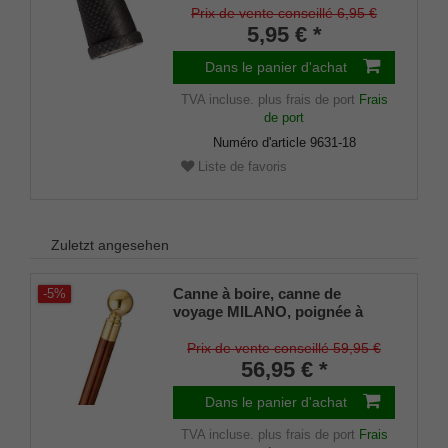
noir, (lot de 2)
Prix de vente conseillé 6,95 €
5,95 € *
Dans le panier d'achat
TVA incluse.
plus frais de port
Frais
de port
Numéro d'article
9631-18
Liste de favoris
Zuletzt angesehen
Canne à boire, canne de
-5%
voyage MILANO, poignée à
pommeau, laiton, canne en bois
dur brun, canne de randonnée,
Prix de vente conseillé 59,95 €
divisible, compartiment secret,
56,95 € *
femmes, hommes, butoir en
caoutchouc
Dans le panier d'achat
TVA incluse.
plus frais de port
Frais