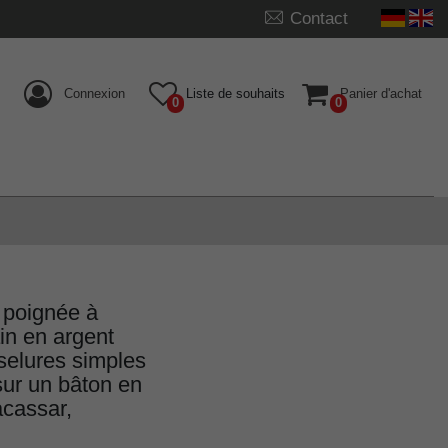
Contact
Connexion
Liste de souhaits
Panier d'achat
0
0
 poignée à
ain en argent
selures simples
ur un bâton en
acassar,