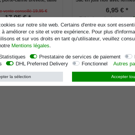
e (18 - 22mm), caoutchouc
6,95 € *
de vente conseillé 19,95 €
17,95 € *
TVA incluse.
plus frais de port
F
ookies sur notre site web. Certains d'entre eux sont essenti
e.
plus frais de port
Frais de port
Numéro d'article
959
 à améliorer ce site et votre expérience. Pour plus d'informa
Liste de favoris
Numéro d'article
4008
lisons et sur vos droits en tant qu'utilisateur, veuillez consu
favoris
notre
Mentions légales
.
Statistiques
Prestataire de services de paiement
s
DHL Preferred Delivery
Fonctionnel
Autres p
pter la sélection
Accepter tou