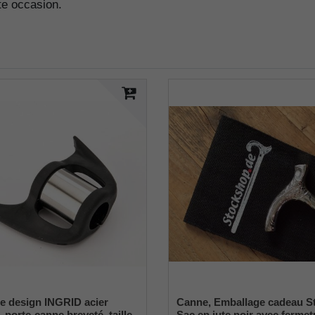
te occasion.
e design INGRID acier
Canne, Emballage cadeau S
 porte-canne breveté, taille
Sac en jute noir avec fermet