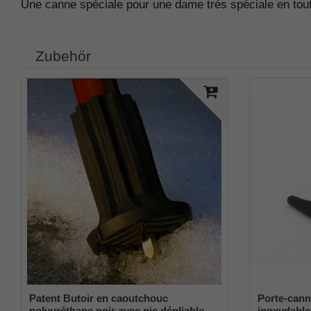
Une canne spéciale pour une dame très spéciale en tou
Zubehör
Patent Butoir en caoutchouc
Porte-cann
polyuréthane noir avec pic dépliable
inoxydable,