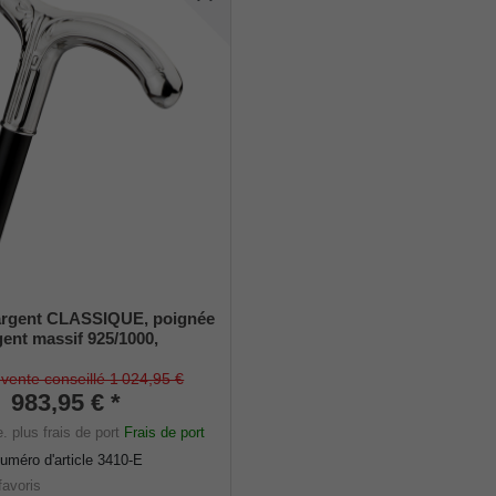
argent CLASSIQUE, poignée
gent massif 925/1000,
nne en bois précieux
 Macassar, tampons en
 vente conseillé 1 024,95 €
 inclus.
983,95 € *
e.
plus frais de port
Frais de port
uméro d'article
3410-E
favoris