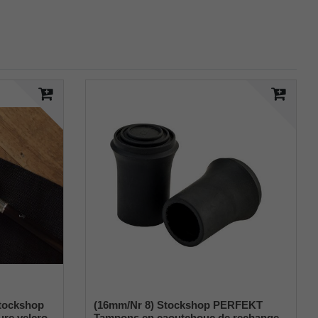
tockshop
(16mm/Nr 8) Stockshop PERFEKT
ure velcro
Tampons en caoutchouc de rechange,