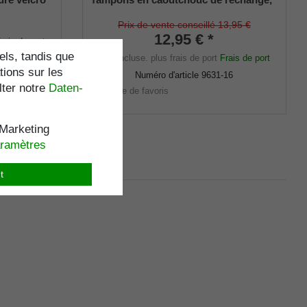
caoutchouc véritable, noir, élégant,
avec insert métallique (lot de 2)
Prix de vente conseillé 13,95 €
12,95 € *
rais de port
els, tandis que
TVA incluse.
plus frais de port
Frais de port
0
tions sur les
Numéro d'article
9631-16
lter notre
Daten­
Liste de favoris
Marketing
aramètres
t