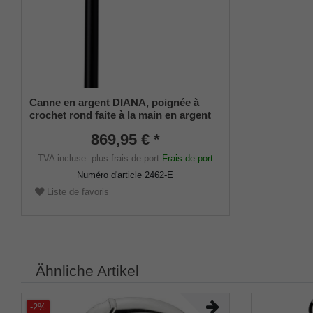
Canne en argent DIANA, poignée à
crochet rond faite à la main en argent
sterling 925/1000 avec ciselures
869,95 € *
simples mais élégantes, montée sur un
bâton en noble bois d'ébène de
TVA incluse.
plus frais de port
Frais de port
Macassar, amortisseur fin inclus.
Numéro d'article
2462-E
Liste de favoris
Ähnliche Artikel
-2%