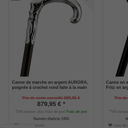
Canne de marche en argent AURORA,
Canne en 
poignée à crochet rond faite à la main
Fritz en ar
en véritable argent 925/1000 Sterling
ciselée, ca
avec une représentation d'Aurora
d'ébène de
Prix de vente conseillé 895,95 €
Prix de
finement travaillée, montée sur un
879,95 € *
caoutchouc
bâton en noble ébène de Macassar,
TVA incluse.
plus frais de port
Frais de port
TVA inclus
avec un élégant tampon en c
Numéro d'article
2455
N
Liste de favoris
Liste de 