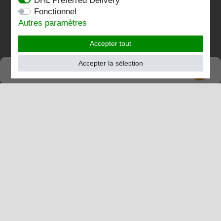
DHL Preferred Delivery
Fonctionnel
Folgen Sie uns:
Autres paramètres
Accepter tout
Accepter la sélection
SEHR GUT
TRÈS BIEN
4.83 / 5
de 200 Évaluations
chez:shopvote.de, Amazon
Voir le profil d'évaluation sur SHOPVOTE.DE
Informations sur l'authenticité des évaluations des clients
© Copyright 2026 | Stockshop.de GmbH. Tous droits
réservés.