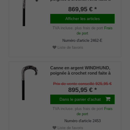
la main en argent sterling
869,95 € *
925/1000 avec ciselures simples
mais élégantes, montée sur un
Afficher les articles
bâton en noble bois d'ébène de
Macassar, amortisseur fin
TVA incluse.
plus frais de port
Frais
inclus.
de port
Numéro d'article
2462-E
Liste de favoris
Canne en argent WINDHUND,
poignée à crochet rond faite à
la main en véritable argent
925/1000 Sterling avec
Prix de vente conseillé 925,95 €
reproduction élaborée d'un
895,95 € *
chien blessé couché, montée
sur un bâton en noble bois
Dans le panier d'achat
d'ébène de Macassar,
TVA incluse.
plus frais de port
Frais
amortisseur fin inclus.
de port
Numéro d'article
2453
Liste de favoris