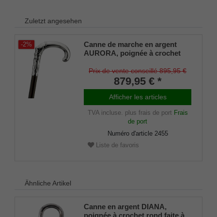
Zuletzt angesehen
Canne de marche en argent
-2%
AURORA, poignée à crochet
rond faite à la main en véritable
argent 925/1000 Sterling avec
Prix de vente conseillé 895,95 €
une représentation d'Aurora
879,95 € *
finement travaillée, montée sur
un bâton en noble ébène de
Afficher les articles
Macassar, avec un élégant
TVA incluse.
plus frais de port
Frais
tampon en c
de port
Numéro d'article
2455
Liste de favoris
Ähnliche Artikel
Canne en argent DIANA,
poignée à crochet rond faite à