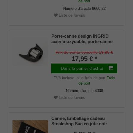
de port
Numéro d'article
9660-22
Liste de favoris
Porte-canne design INGRID
acier inoxydable, porte-canne
breveté, taille universelle (18 -
22mm), caoutchouc souple
Prix de vente conseillé 19,95 €
17,95 € *
Dans le panier d'achat
TVA incluse.
plus frais de port
Frais
de port
Numéro d'article
4008
Liste de favoris
Canne, Emballage cadeau
Stockshop Sac en jute noir
avec fermeture velcro