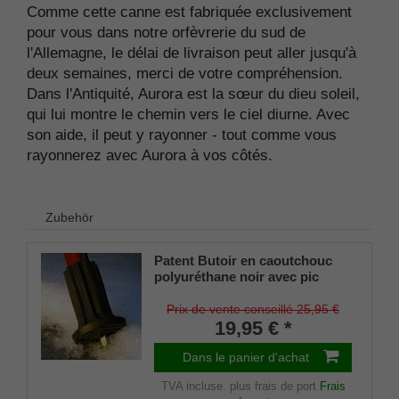
Comme cette canne est fabriquée exclusivement
pour vous dans notre orfèvrerie du sud de
l'Allemagne, le délai de livraison peut aller jusqu'à
deux semaines, merci de votre compréhension.
Dans l'Antiquité, Aurora est la sœur du dieu soleil,
qui lui montre le chemin vers le ciel diurne. Avec
son aide, il peut y rayonner - tout comme vous
rayonnerez avec Aurora à vos côtés.
Zubehör
Patent Butoir en caoutchouc
polyuréthane noir avec pic
dépliable pour cannes en bois
et en métal, tige flexible pour
Prix de vente conseillé 25,95 €
diamètres d'environ 17-22 mm
19,95 € *
Dans le panier d'achat
TVA incluse.
plus frais de port
Frais