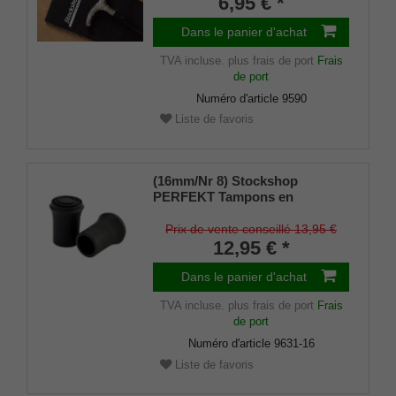
6,95 € *
Dans le panier d'achat
TVA incluse.
plus frais de port
Frais
de port
Numéro d'article
9590
Liste de favoris
(16mm/Nr 8) Stockshop
PERFEKT Tampons en
caoutchouc de rechange,
caoutchouc véritable, noir,
Prix de vente conseillé 13,95 €
élégant, avec insert métallique
12,95 € *
(lot de 2)
Dans le panier d'achat
TVA incluse.
plus frais de port
Frais
de port
Numéro d'article
9631-16
Liste de favoris