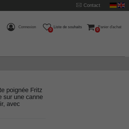
Contact
Connexion
Liste de souhaits
Panier d'achat
0
0
 poignée Fritz
e sur une canne
ir, avec