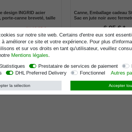
e design INGRID acier
Canne, Emballage cadeau S
 porte-canne breveté, taille
Sac en jute noir avec fermet
e (18 - 22mm), caoutchouc
6,95 € *
de vente conseillé 19,95 €
17,95 € *
ookies sur notre site web. Certains d'entre eux sont essenti
TVA incluse.
plus frais de port
F
 à améliorer ce site et votre expérience. Pour plus d'informa
e.
plus frais de port
Frais de port
Numéro d'article
959
lisons et sur vos droits en tant qu'utilisateur, veuillez consu
Liste de favoris
Numéro d'article
4008
notre
Mentions légales
.
favoris
Statistiques
Prestataire de services de paiement
s
DHL Preferred Delivery
Fonctionnel
Autres p
pter la sélection
Accepter tou