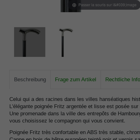
Passer la souris sur l&#039;image
Beschreibung
Frage zum Artikel
Rechtliche Inf
Celui qui a des racines dans les villes hanséatiques h
L'élégante poignée Fritz argentée et lisse est posée sur
Une promenade dans la ville des entrepôts de Hambourg,
vous choisissez le compagnon qui vous convient.
Poignée Fritz très confortable en ABS très stable, chrom
Canne en bois de hêtre européen teinté noir et vernis sa