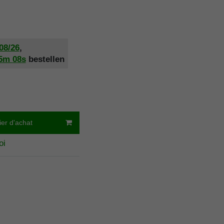
/08/26
,
5m
07s
bestellen
ier d'achat
oi