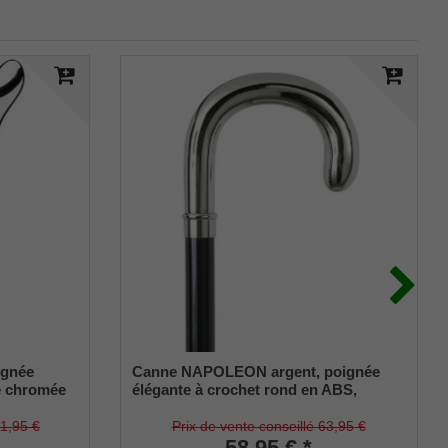
ignée
Canne NAPOLEON argent, poignée
e chromée
élégante à crochet rond en ABS,
é noir
chromé brillant, montée sur une canne
en bois de hêtre laqué noir,
11,95 €
Prix de vente conseillé 63,95 €
amortisseur fin inclus.
58,95 € *