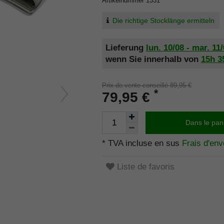
Artikelnummer
1331
Die richtige Stocklänge ermitteln
Lieferung
lun. 10/08 - mar. 11
wenn Sie innerhalb von
15h
3
Prix de vente conseillé 89,95 €
*
79,95 €
Dans le pan
* TVA incluse en sus
Frais d'env
Liste de favoris