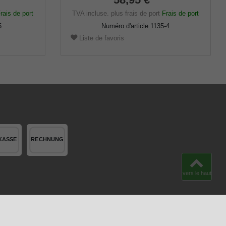
rais de port
TVA incluse.
plus frais de port
Frais de port
5
Numéro d'article
1135-4
Liste de favoris
vers le haut