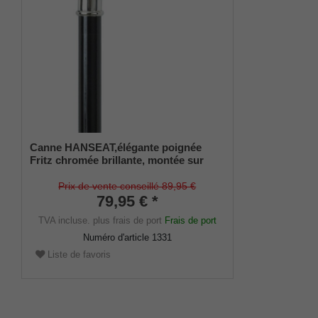
Canne HANSEAT,élégante poignée
Fritz chromée brillante, montée sur
une canne en bois de hêtre laqué noir,
avec amortisseur mince.
Prix de vente conseillé 89,95 €
79,95 € *
TVA incluse.
plus frais de port
Frais de port
Numéro d'article
1331
Liste de favoris