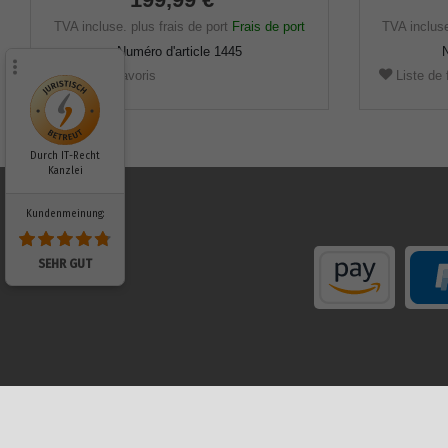
hauteur.
TVA incluse.
plus frais de port
Frais de port
TVA inclus
Numéro d'article
1445
N
Liste de favoris
Liste de 
Durch IT-Recht
Kanzlei
Kundenmeinung:
SEHR GUT