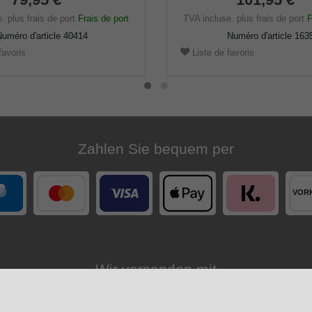
e.
plus frais de port
Frais de port
TVA incluse.
plus frais de port
F
uméro d'article
40414
Numéro d'article
163
favoris
Liste de favoris
Zahlen Sie bequem per
Wir versenden mit