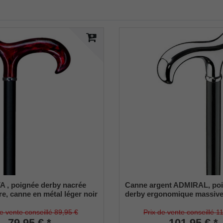
 , poignée derby nacrée
Canne argent ADMIRAL, po
re, canne en métal léger noir
derby ergonomique massiv
teur réglable 75-100 cm,
brillant, bâton en hêtre laqu
0 Kg, embouts en
satiné, avec amortisseur en
de vente conseillé 89,95 €
Prix de vente conseillé 1
 inclus
79,95 € *
caoutchouc
101,95 € *