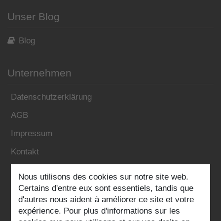
Unser Blog
Blog
Unternehmen
Datenschutzerklärung
AGB
Impressum
Kontakt
Nous utilisons des cookies sur notre site web.
Folgen Sie uns:
Certains d'entre eux sont essentiels, tandis que
d'autres nous aident à améliorer ce site et votre
expérience. Pour plus d'informations sur les