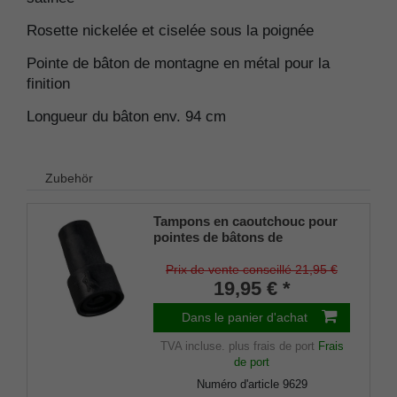
Rosette nickelée et ciselée sous la poignée
Pointe de bâton de montagne en métal pour la
finition
Longueur du bâton env. 94 cm
Zubehör
Tampons en caoutchouc pour
pointes de bâtons de
montagne/Combispikes avec
insert en acier (lot de 2)
Prix de vente conseillé 21,95 €
19,95 € *
Dans le panier d'achat
TVA incluse.
plus frais de port
Frais
de port
Numéro d'article
9629