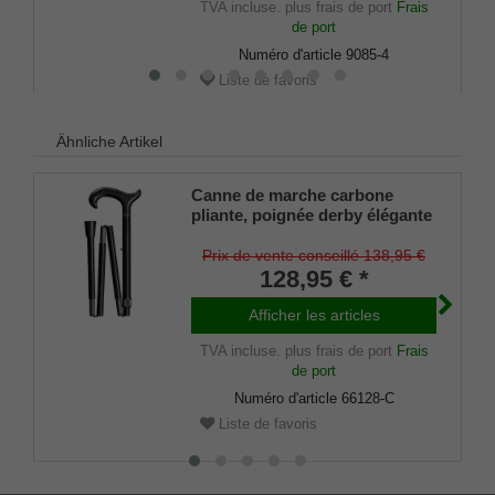
TVA incluse.
plus frais de port
Frais
de port
Numéro d'article
9085-4
Liste de favoris
Ähnliche Artikel
Canne de marche carbone
pliante, poignée derby élégante
en carbone avec anneau
décoratif, montée sur une
Prix de vente conseillé 138,95 €
canne en fibre de carbone
128,95 € *
stable et légère, aspect carbone
typique, réglable en hauteur,
Afficher les articles
pliante, amortisseur mince
TVA incluse.
plus frais de port
Frais
inclus.
de port
Numéro d'article
66128-C
Liste de favoris