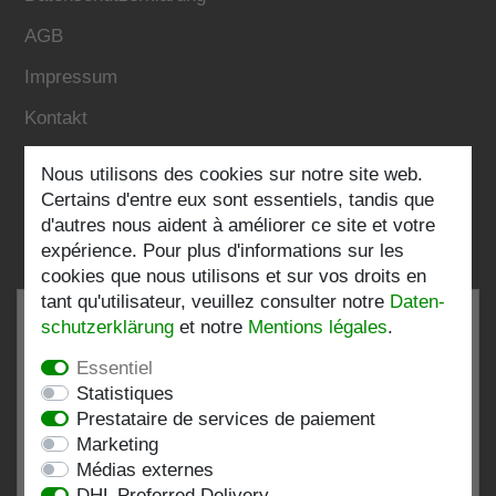
AGB
Impressum
Kontakt
Nous utilisons des cookies sur notre site web.
Folgen Sie uns:
Certains d'entre eux sont essentiels, tandis que
d'autres nous aident à améliorer ce site et votre
expérience. Pour plus d'informations sur les
cookies que nous utilisons et sur vos droits en
tant qu'utilisateur, veuillez consulter notre
Daten­
schutz­erklärung
et notre
Mentions légales
.
Essentiel
TRÈS BIEN
4.82 / 5
Statistiques
Prestataire de services de paiement
de 199 Évaluations
Marketing
chez:shopvote.de, Amazon
Médias externes
Voir le profil d'évaluation sur SHOPVOTE.DE
DHL Preferred Delivery