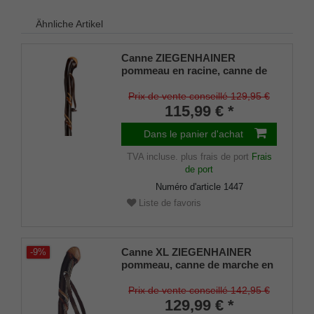
Ähnliche Artikel
Canne ZIEGENHAINER
pommeau en racine, canne de
randonnée en bois de
châtaignier poli à la main, avec
Prix de vente conseillé 129,95 €
fraisage décoratif doublement
115,99 € *
torsadé, pointe de canne de
montagne et dragonne en cuir
Dans le panier d'achat
incluses.
TVA incluse.
plus frais de port
Frais
de port
Numéro d'article
1447
Liste de favoris
Canne XL ZIEGENHAINER
-9%
pommeau, canne de marche en
bois de châtaignier européen,
fraisage décoratif doublement
Prix de vente conseillé 142,95 €
torsadé, embout rond en métal
129,99 € *