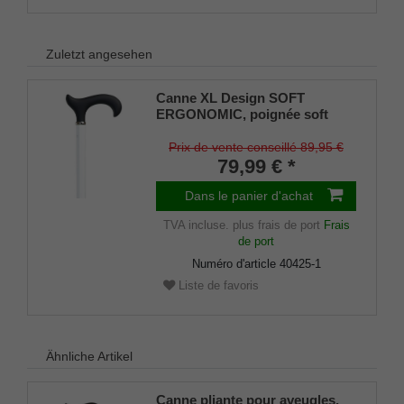
Zuletzt angesehen
Canne XL Design SOFT
ERGONOMIC, poignée soft
noire, métal léger blanc,
hauteur réglable jusqu'à 103
Prix de vente conseillé 89,95 €
cm, charge maximale 130 Kg,
79,99 € *
embouts en caoutchouc inclus
Dans le panier d'achat
TVA incluse.
plus frais de port
Frais
de port
Numéro d'article
40425-1
Liste de favoris
Ähnliche Artikel
Canne pliante pour aveugles,