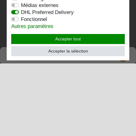
Médias externes
Kontakt
DHL Preferred Delivery
Fonctionnel
Folgen Sie uns:
Autres paramètres
Accepter tout
Accepter la sélection
SEHR GUT
TRÈS BIEN
4.82 / 5
de 197 Évaluations
chez:shopvote.de, Amazon
Voir le profil d'évaluation sur SHOPVOTE.DE
Informations sur l'authenticité des évaluations des clients
© Copyright 2026 | Stockshop.de GmbH. Tous droits