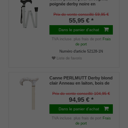
poignée derby noire en
plastique ABS, canne en métal
léger blanc bande
Prix de vente conseillé 59,95 €
réfléchissante, pliable, 81-93,
55,95 € *
dragonne+tampon
Dans le panier d'achat
TVA incluse.
plus frais de port
Frais
de port
Numéro d'article
52128-1N
Liste de favoris
Canne PERLMUTT Derby blond
clair Anneau en laiton, bois de
hêtre laqué brillant métallisé
clair, poignée en acrylique
Prix de vente conseillé 104,95 €
solide
94,95 € *
Dans le panier d'achat
TVA incluse.
plus frais de port
Frais
de port