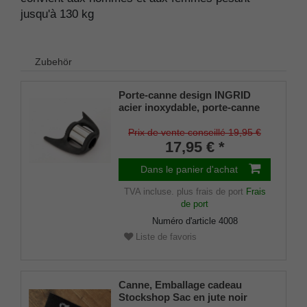
jusqu'à 130 kg
Zubehör
Porte-canne design INGRID
acier inoxydable, porte-canne
breveté, taille universelle (18 -
22mm), caoutchouc souple
Prix de vente conseillé 19,95 €
17,95 € *
Dans le panier d'achat
TVA incluse.
plus frais de port
Frais
de port
Numéro d'article
4008
Liste de favoris
Canne, Emballage cadeau
Stockshop Sac en jute noir