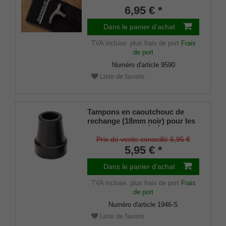
avec fermeture velcro
6,95 € *
Dans le panier d'achat
TVA incluse.
plus frais de port
Frais
de port
Numéro d'article
9590
Liste de favoris
Tampons en caoutchouc de
rechange (18mm noir) pour les
cannes en métal ÉLÉGANT
(diamètre intérieur env. 18mm)
Prix de vente conseillé 6,95 €
avec insert métallique (lot de 2
5,95 € *
pièces)
Dans le panier d'achat
TVA incluse.
plus frais de port
Frais
de port
Numéro d'article
1946-S
Liste de favoris