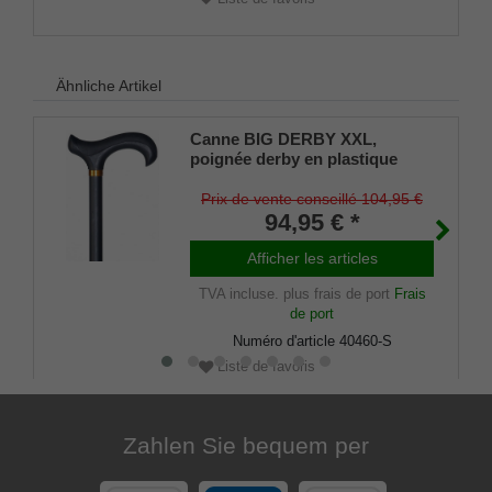
Ähnliche Artikel
Canne BIG DERBY XXL,
poignée derby en plastique
avec revêtement soft noir et
pad amortisseur, canne en
Prix de vente conseillé 104,95 €
métal léger robuste en finition
94,95 € *
noir mat, amortisseur en
caoutchouc inclus.
Afficher les articles
TVA incluse.
plus frais de port
Frais
de port
Numéro d'article
40460-S
Liste de favoris
Zahlen Sie bequem per