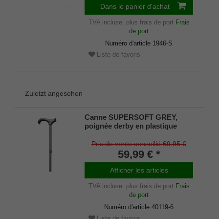
Dans le panier d'achat
TVA incluse.
plus frais de port
Frais
de port
Numéro d'article
1946-S
Liste de favoris
Zuletzt angesehen
Canne SUPERSOFT GREY,
poignée derby en plastique
avec coussinet amortisseur en
caoutchouc souple, montée sur
Prix de vente conseillé 69,95 €
une canne en métal léger stable
59,99 € *
gris étain mat, réglable en
hauteur, coussinets en
Afficher les articles
caoutchouc inclus.
TVA incluse.
plus frais de port
Frais
de port
Numéro d'article
40119-6
Liste de favoris