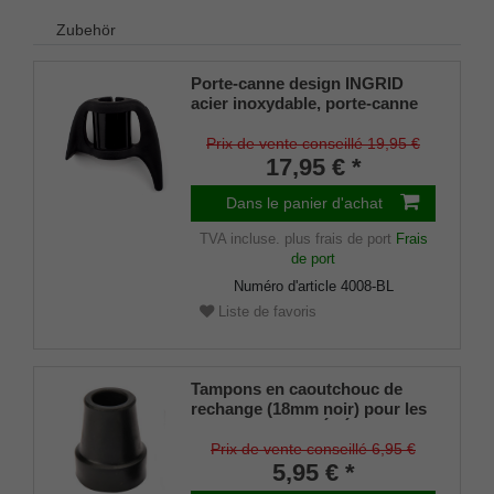
Zubehör
Porte-canne design INGRID
acier inoxydable, porte-canne
breveté, taille universelle (18 -
22mm), caoutchouc souple
Prix de vente conseillé 19,95 €
17,95 € *
Dans le panier d'achat
TVA incluse.
plus frais de port
Frais
de port
Numéro d'article
4008-BL
Liste de favoris
Tampons en caoutchouc de
rechange (18mm noir) pour les
cannes en métal ÉLÉGANT
(diamètre intérieur env. 18mm)
Prix de vente conseillé 6,95 €
avec insert métallique (lot de 2
5,95 € *
pièces)