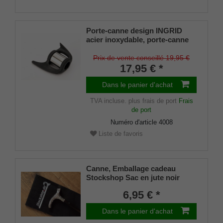
Porte-canne design INGRID
acier inoxydable, porte-canne
breveté, taille universelle (18 -
22mm), caoutchouc souple
Prix de vente conseillé 19,95 €
17,95 € *
Dans le panier d'achat
TVA incluse.
plus frais de port
Frais
de port
Numéro d'article
4008
Liste de favoris
Canne, Emballage cadeau
Stockshop Sac en jute noir
avec fermeture velcro
6,95 € *
Dans le panier d'achat