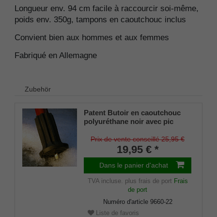
Longueur env. 94 cm facile à raccourcir soi-même,
poids env. 350g, tampons en caoutchouc inclus
Convient bien aux hommes et aux femmes
Fabriqué en Allemagne
Zubehör
Patent Butoir en caoutchouc
polyuréthane noir avec pic
dépliable pour cannes en bois
et en métal, tige flexible pour
Prix de vente conseillé 25,95 €
diamètres d'environ 17-22 mm
19,95 € *
Dans le panier d'achat
TVA incluse.
plus frais de port
Frais
de port
Numéro d'article
9660-22
Liste de favoris