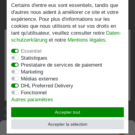
Certains d'entre eux sont essentiels, tandis que
d'autres nous aident à améliorer ce site et votre
expérience. Pour plus d'informations sur les
cookies que nous utilisons et sur vos droits en
tant qu'utilisateur, veuillez consulter notre
Daten­
schutz­erklärung
et notre
Mentions légales
.
Essentiel
TRÈS BIEN
4.82 / 5
Statistiques
Prestataire de services de paiement
de 197 Évaluations
Marketing
chez:shopvote.de, Amazon
Médias externes
Voir le profil d'évaluation sur SHOPVOTE.DE
DHL Preferred Delivery
Fonctionnel
Informations sur l'authenticité des évaluations des clients
Autres paramètres
© Copyright 2026 | Stockshop.de GmbH. Tous droits
Accepter tout
réservés.
Accepter la sélection
SEHR GUT