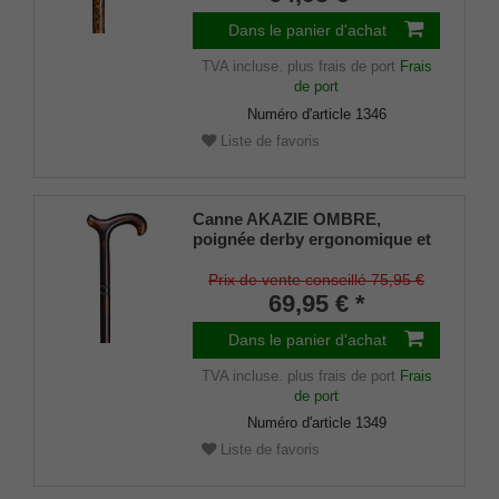
laiton, y compris butoir fin en
caoutchouc.
Dans le panier d'achat
TVA incluse.
plus frais de port
Frais
de port
Numéro d'article
1346
Liste de favoris
Canne AKAZIE OMBRE,
poignée derby ergonomique et
canne en bois d'acacia flammé
foncé avec bande chromée,
Prix de vente conseillé 75,95 €
longueur 94 cm
69,95 € *
Dans le panier d'achat
TVA incluse.
plus frais de port
Frais
de port
Numéro d'article
1349
Liste de favoris