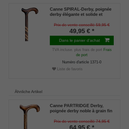
Canne SPIRAL-Derby, poignée
derby élégante et solide et
canne en bois de hêtre, flammé
et teinté foncé avec
Prix de vente conseillé 59,95 €
décorations en forme de
49,95 € *
spirale, tampons en
caoutchouc inclus.
Dans le panier d'achat
TVA incluse.
plus frais de port
Frais
de port
Numéro d'article
1371-0
Liste de favoris
Ähnliche Artikel
Canne PARTRIDGE Derby,
poignée derby noble à grain fin
en chêne véritable, montée sur
une canne en chêne véritable
Prix de vente conseillé 74,95 €
avec bande décorative en
64,95 € *