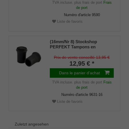
TVA incluse.
plus frais de port
Frais
de port
Numéro d'article
9590
Liste de favoris
(16mm/Nr 8) Stockshop
PERFEKT Tampons en
caoutchouc de rechange,
caoutchouc véritable, noir,
Prix de vente conseillé 13,95 €
élégant, avec insert métallique
12,95 € *
(lot de 2)
Dans le panier d'achat
TVA incluse.
plus frais de port
Frais
de port
Numéro d'article
9631-16
Liste de favoris
Zuletzt angesehen