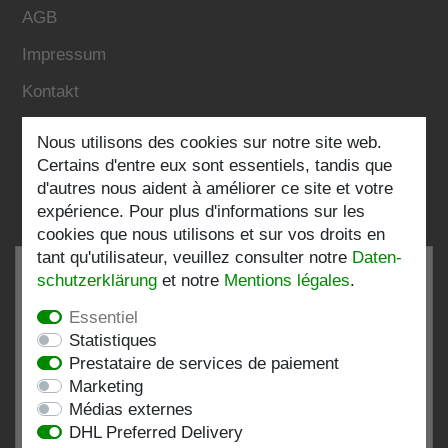
AGB
Impressum
Kontakt
Nous utilisons des cookies sur notre site web.
Folgen Sie uns:
Certains d'entre eux sont essentiels, tandis que
d'autres nous aident à améliorer ce site et votre
expérience. Pour plus d'informations sur les
cookies que nous utilisons et sur vos droits en
tant qu'utilisateur, veuillez consulter notre
Daten­
schutz­erklärung
et notre
Mentions légales
.
Essentiel
TRÈS BIEN
4.82 / 5
Statistiques
Prestataire de services de paiement
de 196 Évaluations
Marketing
chez:shopvote.de, Amazon
Médias externes
Voir le profil d'évaluation sur SHOPVOTE.DE
DHL Preferred Delivery