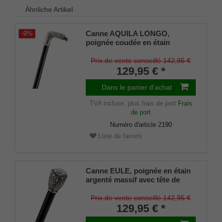
Ähnliche Artikel
Canne AQUILA LONGO,
-9%
poignée coudée en étain
argenté massif Forme d'une
tête d'aigle détaillée, canne en
Prix de vente conseillé 142,95 €
bois de hêtre teinté noir,
129,95 € *
tampons en caoutchouc inclus
Dans le panier d'achat
TVA incluse.
plus frais de port
Frais
de port
Numéro d'article
2190
Liste de favoris
Canne EULE, poignée en étain
argenté massif avec tête de
hibou finement sculptée, canne
en bois de hêtre laqué noir
Prix de vente conseillé 142,95 €
satiné, coussinets en
129,95 € *
caoutchouc.