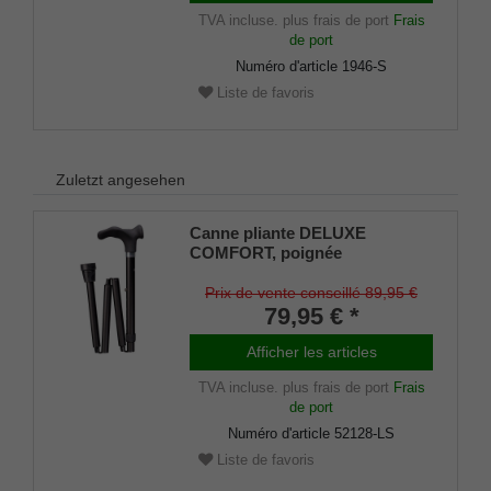
TVA incluse.
plus frais de port
Frais
de port
Numéro d'article
1946-S
Liste de favoris
Zuletzt angesehen
Canne pliante DELUXE
COMFORT, poignée
anatomique revêtement Soft,
canne en métal léger stable,
Prix de vente conseillé 89,95 €
noir mat, hauteur réglable,
79,95 € *
amortisseur en caoutchouc,
droite/gauche
Afficher les articles
TVA incluse.
plus frais de port
Frais
de port
Numéro d'article
52128-LS
Liste de favoris