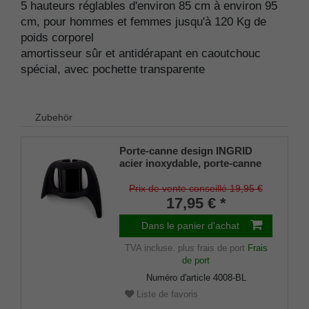
5 hauteurs réglables d'environ 85 cm à environ 95
cm, pour hommes et femmes jusqu'à 120 Kg de
poids corporel
amortisseur sûr et antidérapant en caoutchouc
spécial, avec pochette transparente
Zubehör
Porte-canne design INGRID
acier inoxydable, porte-canne
breveté, taille universelle (18 -
22mm), caoutchouc souple
Prix de vente conseillé 19,95 €
17,95 € *
Dans le panier d'achat
TVA incluse.
plus frais de port
Frais
de port
Numéro d'article
4008-BL
Liste de favoris