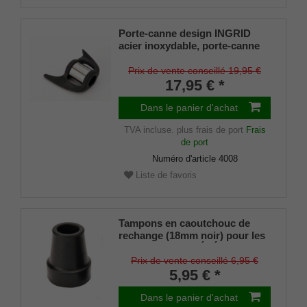
Porte-canne design INGRID
acier inoxydable, porte-canne
breveté, taille universelle (18 -
22mm), caoutchouc souple
Prix de vente conseillé 19,95 €
17,95 € *
Dans le panier d'achat
TVA incluse.
plus frais de port
Frais
de port
Numéro d'article
4008
Liste de favoris
Tampons en caoutchouc de
rechange (18mm noir) pour les
cannes en métal ÉLÉGANT
(diamètre intérieur env. 18mm)
Prix de vente conseillé 6,95 €
avec insert métallique (lot de 2
5,95 € *
pièces)
Dans le panier d'achat