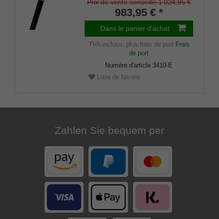
précieux d'ébène de Macassar,
Prix de vente conseillé 1 024,95 €
tampons en caoutchouc inclus.
983,95 € *
Dans le panier d'achat
TVA incluse.
plus frais de port
Frais
de port
Numéro d'article
3410-E
Liste de favoris
Zahlen Sie bequem per