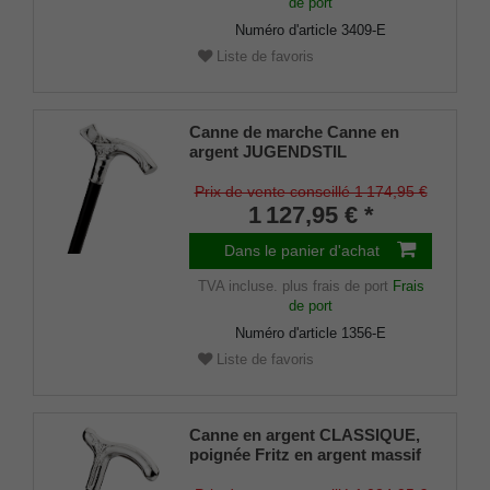
de port
Numéro d'article
3409-E
Liste de favoris
Canne de marche Canne en
argent JUGENDSTIL
PRIMAVERA, poignée Fritz
faite à la main en véritable
Prix de vente conseillé 1 174,95 €
argent massif 925/1000 avec
1 127,95 € *
ciselures élaborées, montée
sur un bâton en noble ébène de
Dans le panier d'achat
Macassar, tampons en
TVA incluse.
plus frais de port
Frais
caoutchouc inclus.
de port
Numéro d'article
1356-E
Liste de favoris
Canne en argent CLASSIQUE,
poignée Fritz en argent massif
925/1000, ciselée, canne en bois