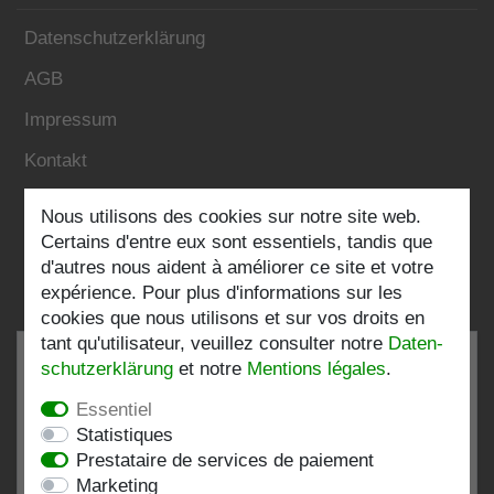
Datenschutzerklärung
AGB
Impressum
Kontakt
Nous utilisons des cookies sur notre site web.
Folgen Sie uns:
Certains d'entre eux sont essentiels, tandis que
d'autres nous aident à améliorer ce site et votre
expérience. Pour plus d'informations sur les
cookies que nous utilisons et sur vos droits en
tant qu'utilisateur, veuillez consulter notre
Daten­
schutz­erklärung
et notre
Mentions légales
.
Essentiel
TRÈS BIEN
4.82 / 5
Statistiques
Prestataire de services de paiement
de 197 Évaluations
Marketing
chez:shopvote.de, Amazon