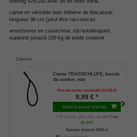
sterling 925/100 avec un fin motif floral,
canne en véritable bois d'ébène de Macassar,
longueur 96 cm (peut être raccourcie)
amortisseur en caoutchouc sûr/antidérapant,
supporte jusqu'à 100 kg de poids corporel
Zubehör
Canne TRAGSCHLUFE, boucle
de cordon, noir
Prix de vente conseillé 12,95 €
9,99 € *
Dans le panier d'achat
TVA incluse.
plus frais de port
Frais
de port
Numéro d'article
9085-4
Liste de favoris