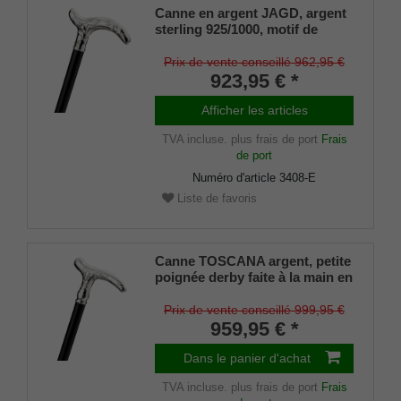
Canne en argent JAGD, argent
sterling 925/1000, motif de
chasse, poignée derby avec
ciselures, bois d'ébène très fin
Prix de vente conseillé 962,95 €
poli à la main, travail de
923,95 € *
manufacture
Afficher les articles
TVA incluse.
plus frais de port
Frais
de port
Numéro d'article
3408-E
Liste de favoris
Canne TOSCANA argent, petite
poignée derby faite à la main en
véritable argent 925/1000
Sterling avec de fines ciselures
Prix de vente conseillé 999,95 €
méditerranéennes, montée sur
959,95 € *
un bâton en noble ébène de
Macassar, amortisseur fin
Dans le panier d'achat
inclus.
TVA incluse.
plus frais de port
Frais