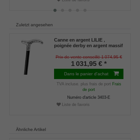
Zuletzt angesehen
Canne en argent LILIE ,
poignée derby en argent massif
925/1000 faite à la main, montée
sur un bâton en noble ébène de
Prix de vente conseillé 1 074,95 €
Macassar, tampons en
1 031,95 € *
caoutchouc inclus.
Dans le panier d'achat
TVA incluse.
plus frais de port
Frais
de port
Numéro d'article
3403-E
Liste de favoris
Ähnliche Artikel