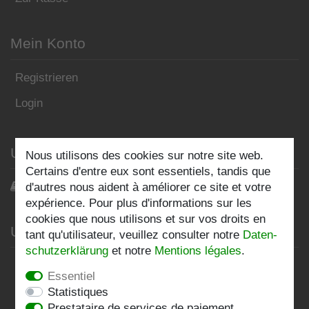
Mein Konto
Registrieren
Login
Unser Blog
Nous utilisons des cookies sur notre site web.
Certains d'entre eux sont essentiels, tandis que
Blog
d'autres nous aident à améliorer ce site et votre
expérience. Pour plus d'informations sur les
cookies que nous utilisons et sur vos droits en
Unternehmen
tant qu'utilisateur, veuillez consulter notre
Daten­
schutz­erklärung
et notre
Mentions légales
.
Datenschutzerklärung
Essentiel
AGB
Statistiques
Prestataire de services de paiement