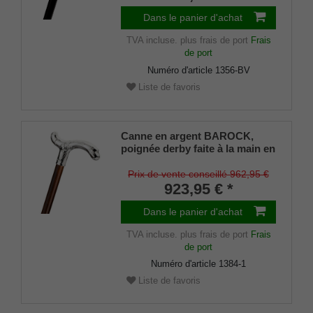
Dans le panier d'achat
TVA incluse.
plus frais de port
Frais
de port
Numéro d'article
1356-BV
Liste de favoris
Canne en argent BAROCK,
poignée derby faite à la main en
argent massif 925/1000,
finement ciselée, canne en bois
Prix de vente conseillé 962,95 €
de cerisier noble, travail de
923,95 € *
manufacture
Dans le panier d'achat
TVA incluse.
plus frais de port
Frais
de port
Numéro d'article
1384-1
Liste de favoris