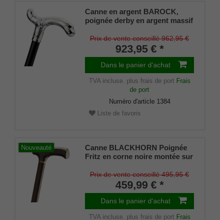
Canne en argent BAROCK,
poignée derby en argent massif
925/1000 fabriquée à la main et
finement ciselée, canne en bois
Prix de vente conseillé 962,95 €
d'ébène noble, travail de
923,95 € *
manufacture
Dans le panier d'achat
TVA incluse.
plus frais de port
Frais
de port
Numéro d'article
1384
Liste de favoris
Canne BLACKHORN Poignée
Nouveauté
Fritz en corne noire montée sur
un noble ébène de Macassar,
anneau décoratif en corne,
Prix de vente conseillé 495,95 €
amortisseur en caoutchouc
459,99 € *
inclus
Dans le panier d'achat
TVA incluse.
plus frais de port
Frais