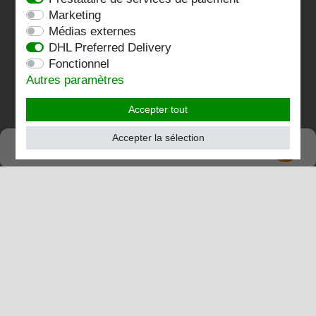
Impressum
Marketing
Médias externes
Kontakt
DHL Preferred Delivery
Fonctionnel
Folgen Sie uns:
Autres paramètres
Accepter tout
Accepter la sélection
SEHR GUT
TRÈS BIEN
4.82 / 5
de 197 Évaluations
chez:shopvote.de, Amazon
Voir le profil d'évaluation sur SHOPVOTE.DE
Informations sur l'authenticité des évaluations des clients