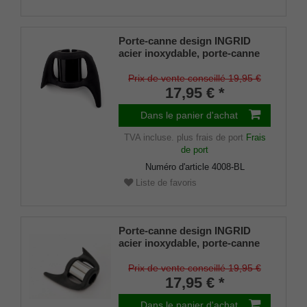
Porte-canne design INGRID
acier inoxydable, porte-canne
breveté, taille universelle (18 -
22mm), caoutchouc souple
Prix de vente conseillé 19,95 €
17,95 € *
Dans le panier d'achat
TVA incluse.
plus frais de port
Frais
de port
Numéro d'article
4008-BL
Liste de favoris
Porte-canne design INGRID
acier inoxydable, porte-canne
breveté, taille universelle (18 -
22mm), caoutchouc souple
Prix de vente conseillé 19,95 €
17,95 € *
Dans le panier d'achat