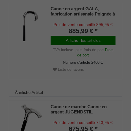
Canne en argent GALA,
fabrication artisanale Poignée à
crochet rond en argent sterling
925/1000, canne en bois
Prix de vente conseillé 895,95 €
d'ébène noble, travail de
885,99 € *
manufacture
Afficher les articles
TVA incluse.
plus frais de port
Frais
de port
Numéro d'article
2460-E
Liste de favoris
Ähnliche Artikel
Canne de marche Canne en
argent JUGENDSTIL
PRIMAVERA Poignée Fritz
argentée fine sur bois de hêtre
Prix de vente conseillé 743,95 €
laqué noir satiné
675,95 € *