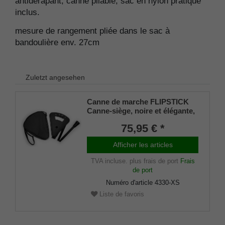
antidérapant, canne pliable, sac en nylon pratique
inclus.
mesure de rangement pliée dans le sac à
bandoulière env.
27cm
Zuletzt angesehen
Canne de marche FLIPSTICK
Canne-siège, noire et élégante,
réglable en hauteur, pliable, en
75,95 € *
métal léger
solide,siège/poignée spécial
Afficher les articles
pliable avec amortisseur en
caoutchouc et sac en nylon
TVA incluse.
plus frais de port
Frais
pratique.
de port
Numéro d'article
4330-XS
Liste de favoris