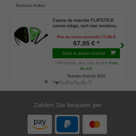
Ähnliche Artikel
Canne de marche FLIPSTICK
canne-siège, vert mai soutenu,
pliable en métal léger
solide,siège/poignée rabattable
Prix de vente conseillé 77,95 €
spécial,amortisseur en
67,95 € *
caoutchouc et sac en nylon
pratique inclus.
Dans le panier d'achat
TVA incluse.
plus frais de port
Frais
de port
Numéro d'article
4332
Liste de favoris
Zahlen Sie bequem per