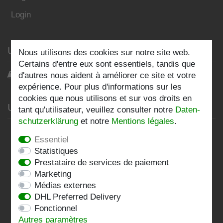
Login
Unser Blog
Nous utilisons des cookies sur notre site web.
Certains d'entre eux sont essentiels, tandis que
Blog
d'autres nous aident à améliorer ce site et votre
expérience. Pour plus d'informations sur les
cookies que nous utilisons et sur vos droits en
Unternehmen
tant qu'utilisateur, veuillez consulter notre
Daten­
schutz­erklärung
et notre
Mentions légales
.
Datenschutzerklärung
Essentiel
AGB
Statistiques
Prestataire de services de paiement
Impressum
Marketing
Médias externes
Kontakt
DHL Preferred Delivery
Fonctionnel
Folgen Sie uns:
Autres paramètres