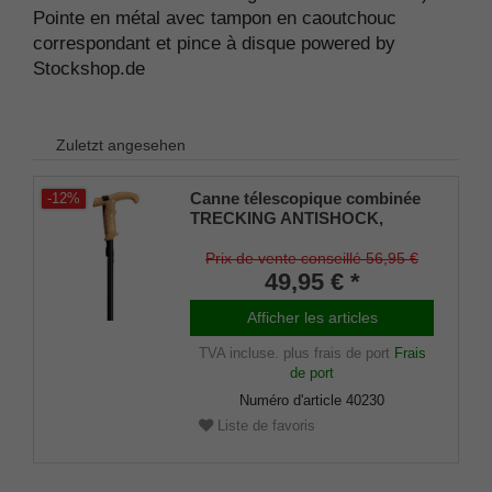
Pointe en métal avec tampon en caoutchouc
correspondant et pince à disque powered by
Stockshop.de
Zuletzt angesehen
Canne télescopique combinée
-12%
TRECKING ANTISHOCK,
poignée combinée en liège,
dragonne, canne en métal léger
Prix de vente conseillé 56,95 €
noir, réglable en hauteur, serre-
49,95 € *
joint à rondelle, pointe,
amortisseur en caoutchouc.
Afficher les articles
TVA incluse.
plus frais de port
Frais
de port
Numéro d'article
40230
Liste de favoris