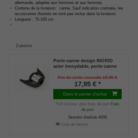
allemande, adaptée aux hommes et aux femmes.
Contenu de la livraison : canne. Sauf indication contraire, les
accessoires illustrés ne sont pas inclus dans la livraison.
Longueur : 75-100 cm
Zubehör
Porte-canne design INGRID
acier inoxydable, porte-canne
breveté, taille universelle (18 -
22mm), caoutchouc souple
Prix de vente conseillé 19,95 €
17,95 € *
Dans le panier d'achat
TVA incluse.
plus frais de port
Frais
de port
Numéro d'article
4008
Liste de favoris