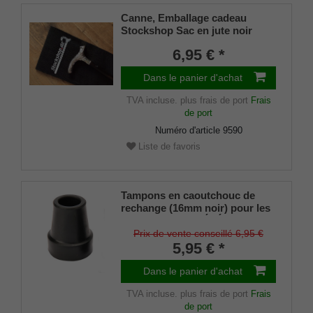
Canne, Emballage cadeau
Stockshop Sac en jute noir
avec fermeture velcro
6,95 € *
Dans le panier d'achat
TVA incluse.
plus frais de port
Frais
de port
Numéro d'article
9590
Liste de favoris
Tampons en caoutchouc de
rechange (16mm noir) pour les
cannes en métal ÉLÉGANT
(diamètre intérieur env. 16mm)
Prix de vente conseillé 6,95 €
avec insert métallique (lot de 2)
5,95 € *
Dans le panier d'achat
TVA incluse.
plus frais de port
Frais
de port