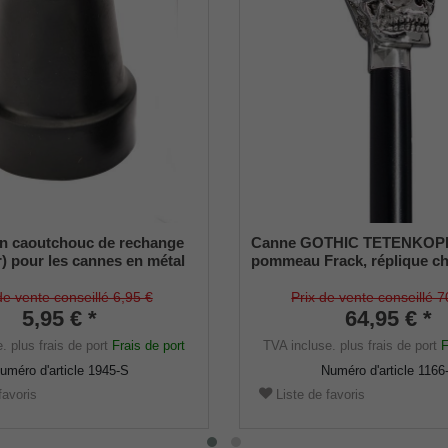
n caoutchouc de rechange
Canne GOTHIC TETENKOPF
) pour les cannes en métal
pommeau Frack, réplique c
iamètre intérieur env.
détaillée d'un crâne, montée
insert métallique (lot de 2)
canne en bois de hêtre laqu
de vente conseillé 6,95 €
Prix de vente conseillé 7
5,95 € *
satiné, livré avec butoirs fin
64,95 € *
e.
plus frais de port
Frais de port
TVA incluse.
plus frais de port
F
uméro d'article
1945-S
Numéro d'article
1166
favoris
Liste de favoris