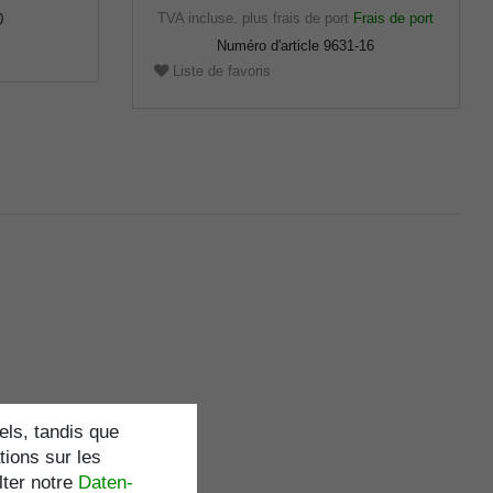
TVA incluse.
plus frais de port
Frais de port
0
Numéro d'article
9631-16
Liste de favoris
els, tandis que
tions sur les
lter notre
Daten­