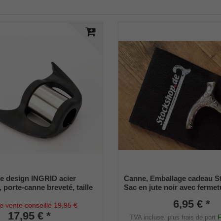
e design INGRID acier
Canne, Emballage cadeau S
 porte-canne breveté, taille
Sac en jute noir avec fermet
e (18 - 22mm), caoutchouc
6,95 € *
de vente conseillé 19,95 €
17,95 € *
TVA incluse.
plus frais de port
F