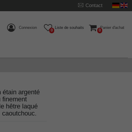
Contact
Connexion
Liste de souhaits
Panier d'achat
0
0
étain argenté
u finement
de hêtre laqué
n caoutchouc.