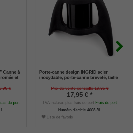
 Canne à
Porte-canne design INGRID acier
hromée et
inoxydable, porte-canne breveté, taille
 sur une
universelle (18 - 22mm), caoutchouc
é noir
souple
0,95 €
Prix de vente conseillé 19,95 €
s.
17,95 € *
rais de port
TVA incluse.
plus frais de port
Frais de port
-1
Numéro d'article
4008-BL
Liste de favoris