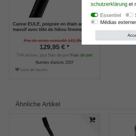
schutz­erklärung
et 
Essentiel
Médias externe
Canne EULE, poignée en étain argenté
massif avec tête de hibou finement
sculptée, canne en bois de hêtre laqué
Acce
noir satiné, coussinets en caoutchouc.
Prix de vente conseillé 142,95 €
129,95 € *
TVA incluse.
plus frais de port
Frais de port
Numéro d'article
2207
Liste de favoris
Ähnliche Artikel