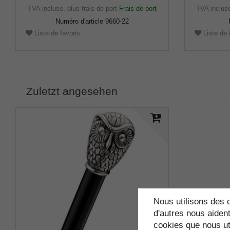
TVA incluse.
plus frais de port
Frais de port
TVA inclus
Numéro d'article
9660-22
Liste de favoris
Liste de 
Zuletzt angesehen
Nous utilisons des c
d'autres nous aident
cookies que nous uti