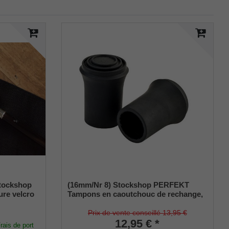
tockshop
(16mm/Nr 8) Stockshop PERFEKT
ure velcro
Tampons en caoutchouc de rechange,
caoutchouc véritable, noir, élégant,
avec insert métallique (lot de 2)
Prix de vente conseillé 13,95 €
12,95 € *
rais de port