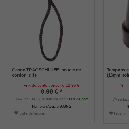
Canne TRAGSCHLUFE, boucle de
Tampons e
cordon, gris
(16mm noir
ÉLÉGANT (d
16mm) avec 
Prix de vente conseillé 12,95 €
Prix 
9,99 € *
TVA incluse.
plus frais de port
Frais de port
TVA inclus
Numéro d'article
9085-2
N
Liste de favoris
Liste de 