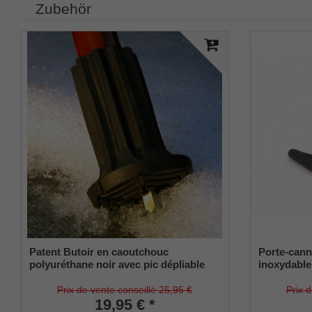
Zubehör
Patent Butoir en caoutchouc
Porte-cann
polyuréthane noir avec pic dépliable
inoxydable,
pour cannes en bois et en métal, tige
universell
flexible pour diamètres d'environ 17-22
souple
Prix de vente conseillé 25,95 €
Prix 
mm
19,95 € *