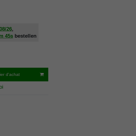
/08/26
,
8m
44s
bestellen
ier d'achat
oi