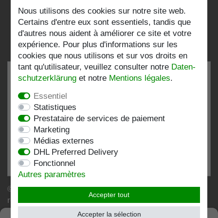
Nous utilisons des cookies sur notre site web.
Folgen Sie uns:
Certains d'entre eux sont essentiels, tandis que
d'autres nous aident à améliorer ce site et votre
expérience. Pour plus d'informations sur les
cookies que nous utilisons et sur vos droits en
tant qu'utilisateur, veuillez consulter notre
Daten­
schutz­erklärung
et notre
Mentions légales
.
Essentiel
TRÈS BIEN
4.82 / 5
Statistiques
Prestataire de services de paiement
de 196 Évaluations
Marketing
chez:shopvote.de, Amazon
Médias externes
Voir le profil d'évaluation sur SHOPVOTE.DE
DHL Preferred Delivery
Fonctionnel
Informations sur l'authenticité des évaluations des clients
Autres paramètres
© Copyright 2026 | Stockshop.de GmbH. Tous droits
Accepter tout
réservés.
Accepter la sélection