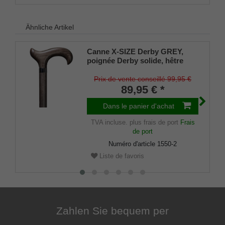
Ähnliche Artikel
Canne X-SIZE Derby GREY,
poignée Derby solide, hêtre
massif, teinté gris platine,
noyau en acier, maintien extra
Prix de vente conseillé 99,95 €
fort, avec amortisseur en
89,95 € *
caoutchouc, 110 cm
Dans le panier d'achat
TVA incluse.
plus frais de port
Frais
de port
Numéro d'article
1550-2
Liste de favoris
Zahlen Sie bequem per