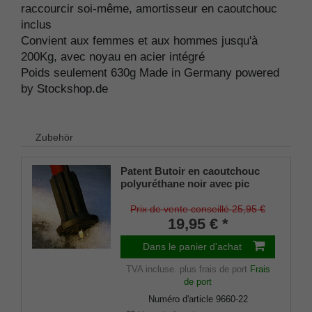
raccourcir soi-même, amortisseur en caoutchouc
inclus
Convient aux femmes et aux hommes jusqu'à
200Kg, avec noyau en acier intégré
Poids seulement 630g Made in Germany powered
by Stockshop.de
Zubehör
Patent Butoir en caoutchouc
polyuréthane noir avec pic
dépliable pour cannes en bois
et en métal, tige flexible pour
Prix de vente conseillé 25,95 €
diamètres d'environ 17-22 mm
19,95 € *
Dans le panier d'achat
TVA incluse.
plus frais de port
Frais
de port
Numéro d'article
9660-22