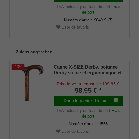
TVA incluse.
plus frais de port
Frais
de port
Numéro d'article
9640-S-25
Liste de favoris
Zuletzt angesehen
Canne X-SIZE Derby, poignée
-10%
Derby solide et ergonomique et
canne en hêtre flammé
foncé,noyau en acier incorporé,
Prix de vente conseillé 109,95 €
jusqu'à 200 Kg,amortisseur en
98,95 € *
caoutchouc
Dans le panier d'achat
TVA incluse.
plus frais de port
Frais
de port
Numéro d'article
1566
Liste de favoris