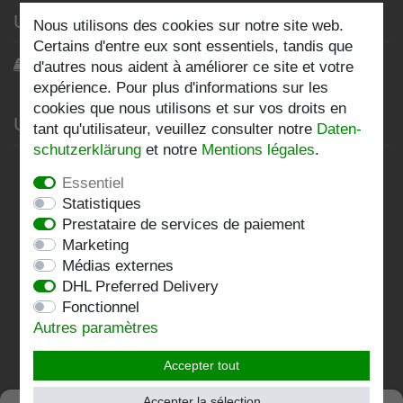
Unser Blog
Nous utilisons des cookies sur notre site web.
Certains d'entre eux sont essentiels, tandis que
Blog
d'autres nous aident à améliorer ce site et votre
expérience. Pour plus d'informations sur les
cookies que nous utilisons et sur vos droits en
Unternehmen
tant qu'utilisateur, veuillez consulter notre
Daten­
schutz­erklärung
et notre
Mentions légales
.
Datenschutzerklärung
Essentiel
AGB
Statistiques
Prestataire de services de paiement
Impressum
Marketing
Médias externes
Kontakt
DHL Preferred Delivery
Fonctionnel
Folgen Sie uns:
Autres paramètres
Accepter tout
Accepter la sélection