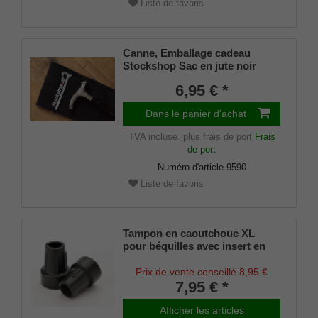
Liste de favoris
Canne, Emballage cadeau
Stockshop Sac en jute noir
avec fermeture velcro
6,95 € *
Dans le panier d'achat
TVA incluse.
plus frais de port
Frais
de port
Numéro d'article
9590
Liste de favoris
Tampon en caoutchouc XL
pour béquilles avec insert en
acier NOIR 22-25mm (lot de 2)
Prix de vente conseillé 8,95 €
7,95 € *
Afficher les articles