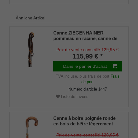
Ähnliche Artikel
Canne ZIEGENHAINER
pommeau en racine, canne de
randonnée en bois de
châtaignier poli à la main, avec
Prix de vente conseillé 129,95 €
fraisage décoratif doublement
115,99 € *
torsadé, pointe de canne de
montagne et dragonne en cuir
Dans le panier d'achat
incluses.
TVA incluse.
plus frais de port
Frais
de port
Numéro d'article
1447
Liste de favoris
Canne à boire poignée ronde
en bois de hêtre légèrement
flammé, pommeau à visser,6 cl
de verrephiople y compris 1
Prix de vente conseillé 129,95 €