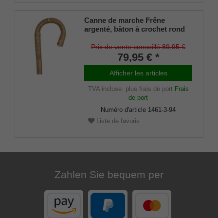
Canne de marche Frêne
argenté, bâton à crochet rond
courbé en une seule pièce,
fabriqué dans le bois rare du
Prix de vente conseillé 89,95 €
frêne argenté européen,
79,95 € *
résistant à l'écorce et
légèrement ciré, pointe de
Afficher les articles
bâton de montagne en métal
TVA incluse.
plus frais de port
Frais
incluse.
de port
Numéro d'article
1461-3-94
Liste de favoris
Zahlen Sie bequem per