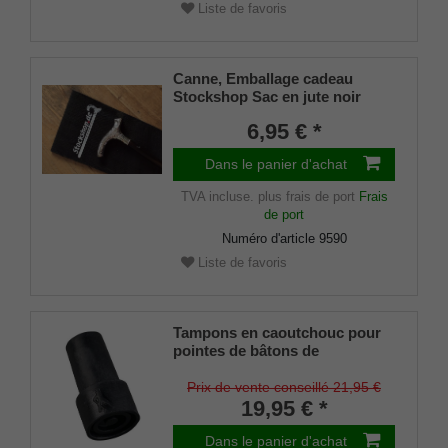
Liste de favoris
Canne, Emballage cadeau
Stockshop Sac en jute noir
avec fermeture velcro
6,95 € *
Dans le panier d'achat
TVA incluse.
plus frais de port
Frais
de port
Numéro d'article
9590
Liste de favoris
Tampons en caoutchouc pour
pointes de bâtons de
montagne/Combispikes avec
insert en acier (lot de 2)
Prix de vente conseillé 21,95 €
19,95 € *
Dans le panier d'achat