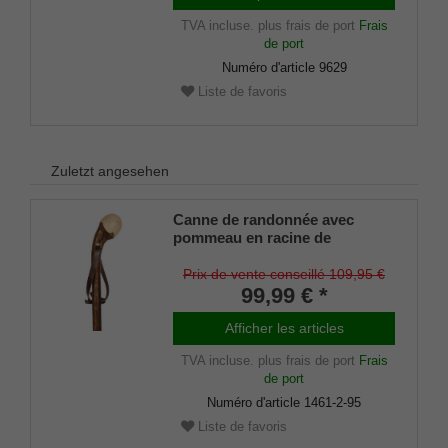
TVA incluse.
plus frais de port
Frais
de port
Numéro d'article
9629
Liste de favoris
Zuletzt angesehen
Canne de randonnée avec
pommeau en racine de
noisetier, pommeau noble en
bois de noisetier européen,
Prix de vente conseillé 109,95 €
côté racine poli à la main,
99,99 € *
résistant à l'écorce et vernis
satiné, dragonne en cuir et
Afficher les articles
pointe de bâton de montagne
TVA incluse.
plus frais de port
Frais
en métal incluses.
de port
Numéro d'article
1461-2-95
Liste de favoris