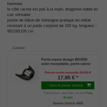
hommes
le côté racine est poli à la main, dragonne noble en
cuir véritable
pointe de bâton de montagne pratique en métal
résistant à un poids corporel de 100 kg, longueur :
95/100/105 cm
Zubehör
Porte-canne design INGRID
acier inoxydable, porte-canne
breveté, taille universelle (18 -
22mm), caoutchouc souple
Prix de vente conseillé 19,95 €
17,95 € *
Dans le panier d'achat
TVA incluse.
plus frais de port
Frais
de port
Numéro d'article
4008