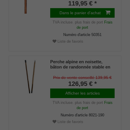
petite tasse en laiton à
119,95 € *
l'intérieur de la canne.
Dans le panier d'achat
TVA incluse.
plus frais de port
Frais
de port
Numéro d'article
50351
Liste de favoris
Perche alpine en noisette,
bâton de randonnée stable en
bois de noisette résistant à
l'écorce, en deux parties par
Prix de vente conseillé 139,95 €
douille filetée, pointe de bâton
126,95 € *
de montagne incluse
Afficher les articles
TVA incluse.
plus frais de port
Frais
de port
Numéro d'article
8021-190
Liste de favoris