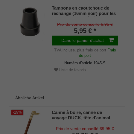
Tampons en caoutchouc de
rechange (16mm noir) pour les
cannes en métal ÉLÉGANT
(diamètre intérieur env. 16mm)
Prix de vente conseillé 6,95 €
avec insert métallique (lot de 2)
5,95 € *
Dans le panier d'achat
TVA incluse.
plus frais de port
Frais
de port
Numéro d'article
1945-S
Liste de favoris
Ähnliche Artikel
Canne à boire, canne de
-19%
voyage DUCK, tête d'animal
oiseau, canard, laiton, canne
bois dur brun, canne de
Prix de vente conseillé 69,95 €
randonnée, séparable,