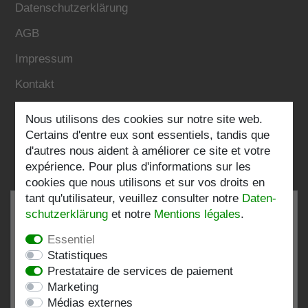
Datenschutzerklärung
AGB
Impressum
Kontakt
Nous utilisons des cookies sur notre site web.
Folgen Sie uns:
Certains d'entre eux sont essentiels, tandis que
d'autres nous aident à améliorer ce site et votre
expérience. Pour plus d'informations sur les
cookies que nous utilisons et sur vos droits en
tant qu'utilisateur, veuillez consulter notre
Daten­
schutz­erklärung
et notre
Mentions légales
.
Essentiel
TRÈS BIEN
4.82 / 5
Statistiques
Prestataire de services de paiement
de 198 Évaluations
Marketing
chez:shopvote.de, Amazon
Médias externes