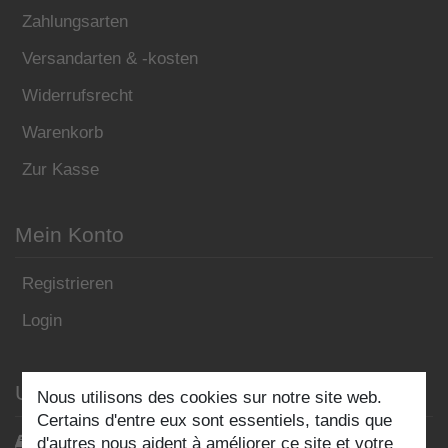
Zahlungsarten
Versandarten & -kosten
Widerrufsrecht
Warenkorb
Zur Kasse
Mein Konto
Registrieren
Login
Unser Blog
Nous utilisons des cookies sur notre site web.
Certains d'entre eux sont essentiels, tandis que
Blog
d'autres nous aident à améliorer ce site et votre