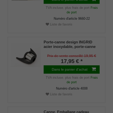
TVA incluse.
plus frais de port
Frais
de port
Numéro d'article
9660-22
Liste de favoris
Porte-canne design INGRID
acier inoxydable, porte-canne
breveté, taille universelle (18 -
22mm), caoutchouc souple
Prix de vente conseillé 19,95 €
17,95 € *
Dans le panier d'achat
TVA incluse.
plus frais de port
Frais
de port
Numéro d'article
4008
Liste de favoris
Canne, Emballage cadeau