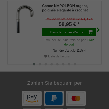
Canne NAPOLEON argent,
poignée élégante à crochet
rond en ABS, chromé brillant,
montée sur une canne en bois
Prix de vente conseillé 63,95 €
de hêtre laqué noir,
58,95 € *
amortisseur fin inclus.
Dans le panier d'achat
TVA incluse.
plus frais de port
Frais
de port
Numéro d'article
1135-4
Liste de favoris
Zahlen Sie bequem per