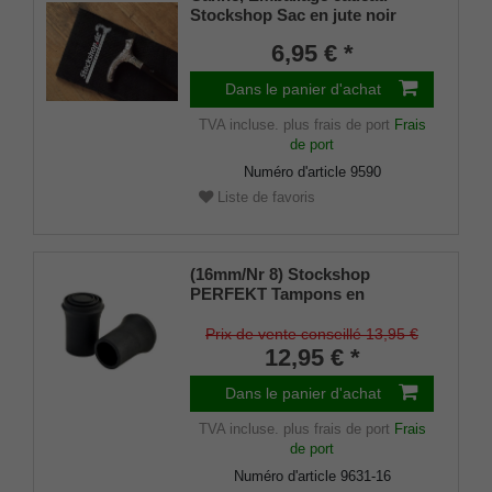
Stockshop Sac en jute noir
avec fermeture velcro
6,95 € *
Dans le panier d'achat
TVA incluse.
plus frais de port
Frais
de port
Numéro d'article
9590
Liste de favoris
(16mm/Nr 8) Stockshop
PERFEKT Tampons en
caoutchouc de rechange,
caoutchouc véritable, noir,
Prix de vente conseillé 13,95 €
élégant, avec insert métallique
12,95 € *
(lot de 2)
Dans le panier d'achat
TVA incluse.
plus frais de port
Frais
de port
Numéro d'article
9631-16