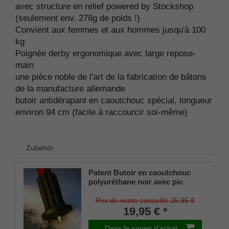
avec structure en relief powered by Stockshop
(seulement env. 278g de poids !)
Convient aux femmes et aux hommes jusqu'à 100
kg
Poignée derby ergonomique avec large repose-
main
une pièce noble de l'art de la fabrication de bâtons
de la manufacture allemande
butoir antidérapant en caoutchouc spécial, longueur
environ 94 cm (facile à raccourcir soi-même)
Zubehör
Patent Butoir en caoutchouc
polyuréthane noir avec pic
dépliable pour cannes en bois
et en métal, tige flexible pour
Prix de vente conseillé 25,95 €
diamètres d'environ 17-22 mm
19,95 € *
Dans le panier d'achat