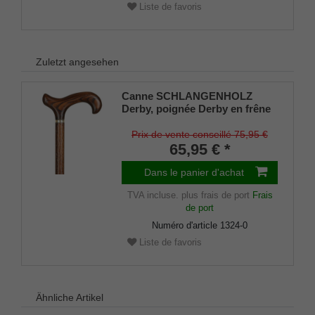
Liste de favoris
Zuletzt angesehen
Canne SCHLANGENHOLZ
Derby, poignée Derby en frêne
véritable, canne en hêtre solide
aspect bois de serpent avec
Prix de vente conseillé 75,95 €
bande décorative en laiton,
65,95 € *
amortisseur en caoutchouc.
Dans le panier d'achat
TVA incluse.
plus frais de port
Frais
de port
Numéro d'article
1324-0
Liste de favoris
Ähnliche Artikel