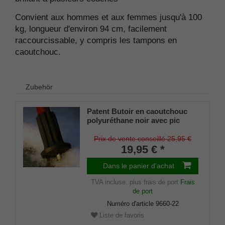
Convient aux hommes et aux femmes jusqu'à 100
kg, longueur d'environ 94 cm, facilement
raccourcissable, y compris les tampons en
caoutchouc.
Zubehör
Patent Butoir en caoutchouc
polyuréthane noir avec pic
dépliable pour cannes en bois
et en métal, tige flexible pour
Prix de vente conseillé 25,95 €
diamètres d'environ 17-22 mm
19,95 € *
Dans le panier d'achat
TVA incluse.
plus frais de port
Frais
de port
Numéro d'article
9660-22
Liste de favoris