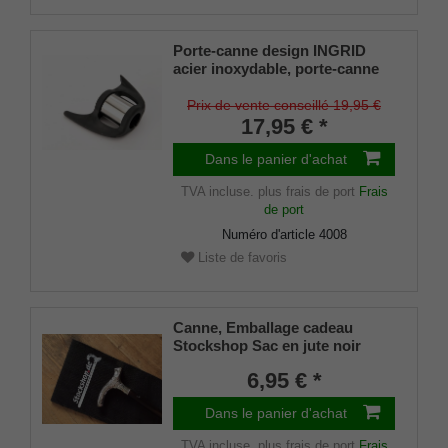
Porte-canne design INGRID
acier inoxydable, porte-canne
breveté, taille universelle (18 -
22mm), caoutchouc souple
Prix de vente conseillé 19,95 €
17,95 € *
Dans le panier d'achat
TVA incluse.
plus frais de port
Frais
de port
Numéro d'article
4008
Liste de favoris
Canne, Emballage cadeau
Stockshop Sac en jute noir
avec fermeture velcro
6,95 € *
Dans le panier d'achat
TVA incluse.
plus frais de port
Frais