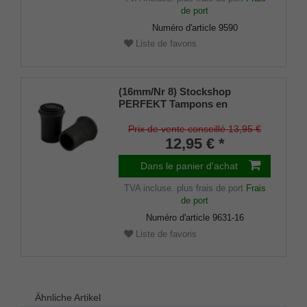
de port
Numéro d'article
9590
Liste de favoris
(16mm/Nr 8) Stockshop
PERFEKT Tampons en
caoutchouc de rechange,
caoutchouc véritable, noir,
Prix de vente conseillé 13,95 €
élégant, avec insert métallique
12,95 € *
(lot de 2)
Dans le panier d'achat
TVA incluse.
plus frais de port
Frais
de port
Numéro d'article
9631-16
Liste de favoris
Ähnliche Artikel