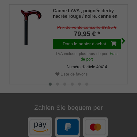
Canne LAVA , poignée derby
nacrée rouge / noire, canne en
métal léger noir satiné, hauteur
réglable 75-100 cm, jusqu'à 110
Prix de vente conseillé 89,95 €
Kg, embouts en caoutchouc
79,95 € *
inclus
Dans le panier d'achat
TVA incluse.
plus frais de port
Frais
de port
Numéro d'article
40414
Liste de favoris
Zahlen Sie bequem per