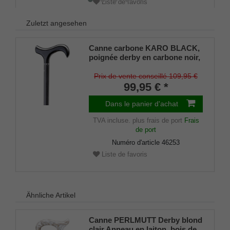
Liste de favoris
Zuletzt angesehen
Canne carbone KARO BLACK,
poignée derby en carbone noir,
canne carbone à carreaux,
réglable en hauteur, supporte
Prix de vente conseillé 109,95 €
jusqu'à 110 Kg, amortisseur en
99,95 € *
caoutchouc inclus
Dans le panier d'achat
TVA incluse.
plus frais de port
Frais
de port
Numéro d'article
46253
Liste de favoris
Ähnliche Artikel
Canne PERLMUTT Derby blond
clair Anneau en laiton, bois de