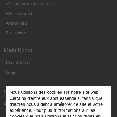
Versandarten & -kosten
Widerrufsrecht
Warenkorb
Zur Kasse
Mein Konto
Registrieren
Login
Unser Blog
Nous utilisons des cookies sur notre site web.
Certains d'entre eux sont essentiels, tandis que
Blog
d'autres nous aident à améliorer ce site et votre
expérience. Pour plus d'informations sur les
cookies que nous utilisons et sur vos droits en