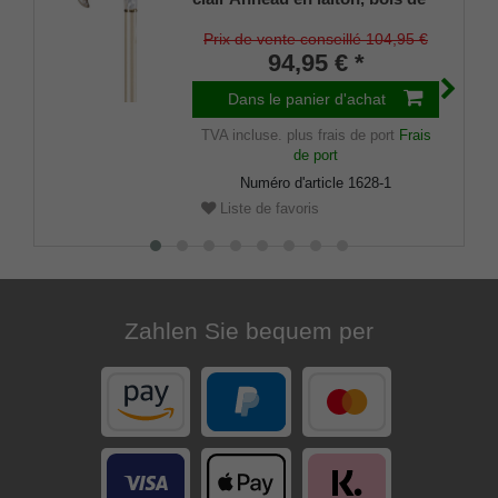
hêtre laqué brillant métallisé
clair, poignée en acrylique
Prix de vente conseillé 104,95 €
solide
94,95 € *
Dans le panier d'achat
TVA incluse.
plus frais de port
Frais
de port
Numéro d'article
1628-1
Liste de favoris
Zahlen Sie bequem per