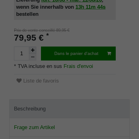
wenn Sie innerhalb von
13h
11m
44s
bestellen
Prix de vente conseillé 89,95 €
*
79,95 €
Dans le panier d'achat
* TVA incluse en sus
Frais d'envoi
Liste de favoris
Beschreibung
Frage zum Artikel