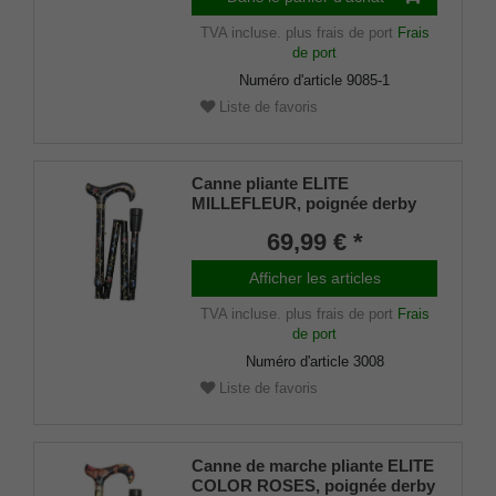
TVA incluse.
plus frais de port
Frais
de port
Numéro d'article
9085-1
Liste de favoris
Canne pliante ELITE
MILLEFLEUR, poignée derby
en acrylique montée sur un
69,99 € *
bâton en métal léger robuste
avec motif floral, réglable en
Afficher les articles
hauteur, amortisseur en
caoutchouc inclus.
TVA incluse.
plus frais de port
Frais
de port
Numéro d'article
3008
Liste de favoris
Canne de marche pliante ELITE
COLOR ROSES, poignée derby