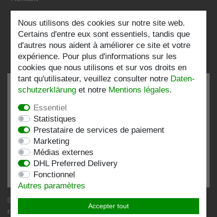
Nous utilisons des cookies sur notre site web.
Folgen Sie uns:
Certains d'entre eux sont essentiels, tandis que
d'autres nous aident à améliorer ce site et votre
expérience. Pour plus d'informations sur les
cookies que nous utilisons et sur vos droits en
tant qu'utilisateur, veuillez consulter notre
Daten­
schutz­erklärung
et notre
Mentions légales
.
Essentiel
TRÈS BIEN
4.82 / 5
Statistiques
Prestataire de services de paiement
de 199 Évaluations
Marketing
chez:shopvote.de, Amazon
Médias externes
Voir le profil d'évaluation sur SHOPVOTE.DE
DHL Preferred Delivery
Fonctionnel
Informations sur l'authenticité des évaluations des clients
Autres paramètres
© Copyright 2026 | Stockshop.de GmbH. Tous droits
Accepter tout
réservés.