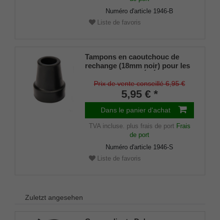
Numéro d'article
1946-B
Liste de favoris
Tampons en caoutchouc de
rechange (18mm noir) pour les
cannes en métal ÉLÉGANT
(diamètre intérieur env. 18mm)
Prix de vente conseillé 6,95 €
avec insert métallique (lot de 2
5,95 € *
pièces)
Dans le panier d'achat
TVA incluse.
plus frais de port
Frais
de port
Numéro d'article
1946-S
Liste de favoris
Zuletzt angesehen