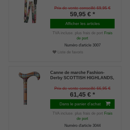
confortable en résine moulée
avec motif floral de roses,
Prix de vente conseillé 69,95 €
montée sur une canne en métal
59,95 € *
léger solide, réglable en
hauteur, pliable, amortisseur
Afficher les articles
inclus.
TVA incluse.
plus frais de port
Frais
de port
Numéro d'article
3007
Liste de favoris
Canne de marche Fashion-
Derby SCOTTISH HIGHLANDS,
multicolore Poignée en ABS,
canne en métal léger solide
Prix de vente conseillé 66,95 €
Motif à carreaux, hauteur
61,45 € *
réglable, amortisseur en
caoutchouc.
Dans le panier d'achat
TVA incluse.
plus frais de port
Frais
de port
Numéro d'article
3044