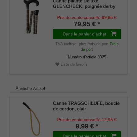
Canne pliante Deluxe
GLENCHECK, poignée derby
noire en bois dur, canne en
métal léger robuste, pliable,
Prix de vente conseillé 89,95 €
réglable en hauteur,
79,95 € *
amortisseur en caoutchouc
inclus
Dans le panier d'achat
TVA incluse.
plus frais de port
Frais
de port
Numéro d'article
3025
Liste de favoris
Ähnliche Artikel
Canne TRAGSCHLUFE, boucle
de cordon, clair
Prix de vente conseillé 12,95 €
9,99 € *
Dans le panier d'achat