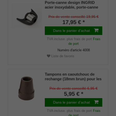
Porte-canne design INGRID
acier inoxydable, porte-canne
breveté, taille universelle (18 -
22mm), caoutchouc souple
Prix de vente conseillé 19,95 €
17,95 € *
Dans le panier d'achat
TVA incluse.
plus frais de port
Frais
de port
Numéro d'article
4008
Liste de favoris
Tampons en caoutchouc de
rechange (18mm brun) pour les
cannes métalliques
ÉLÉGANTES (diamètre
Prix de vente conseillé 6,95 €
intérieur env. 18mm) avec
5,95 € *
insert métallique (lot de 2)
Dans le panier d'achat
TVA incluse.
plus frais de port
Frais
de port