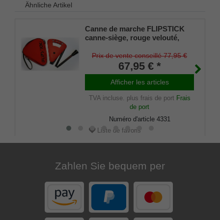
Ähnliche Artikel
Canne de marche FLIPSTICK
canne-siège, rouge velouté,
pliable en métal léger
solide,siège/poignée pliable
Prix de vente conseillé 77,95 €
spécial,avec amortisseur en
67,95 € *
caoutchouc et sac en nylon
pratique.
Afficher les articles
TVA incluse.
plus frais de port
Frais
de port
Numéro d'article
4331
Liste de favoris
Zahlen Sie bequem per