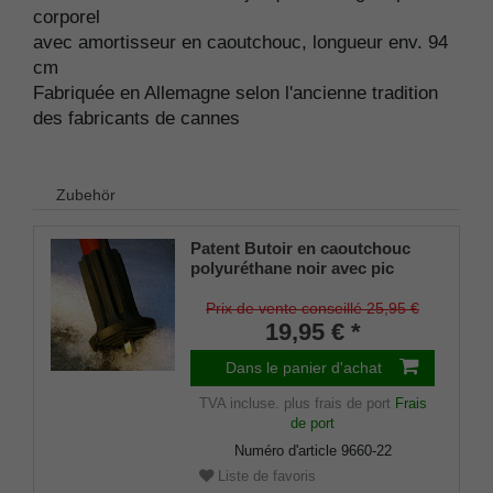
corporel
avec amortisseur en caoutchouc, longueur env. 94
cm
Fabriquée en Allemagne selon l'ancienne tradition
des fabricants de cannes
Zubehör
Patent Butoir en caoutchouc
polyuréthane noir avec pic
dépliable pour cannes en bois
et en métal, tige flexible pour
Prix de vente conseillé 25,95 €
diamètres d'environ 17-22 mm
19,95 € *
Dans le panier d'achat
TVA incluse.
plus frais de port
Frais
de port
Numéro d'article
9660-22
Liste de favoris