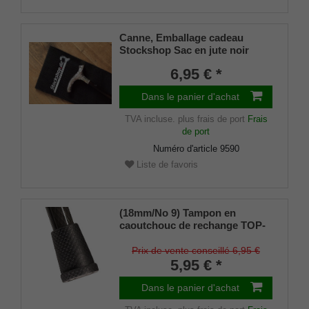
Canne, Emballage cadeau
Stockshop Sac en jute noir
avec fermeture velcro
6,95 € *
Dans le panier d'achat
TVA incluse.
plus frais de port
Frais
de port
Numéro d'article
9590
Liste de favoris
(18mm/No 9) Tampon en
caoutchouc de rechange TOP-
GRIP, caoutchouc véritable,
noir, (lot de 2)
Prix de vente conseillé 6,95 €
5,95 € *
Dans le panier d'achat