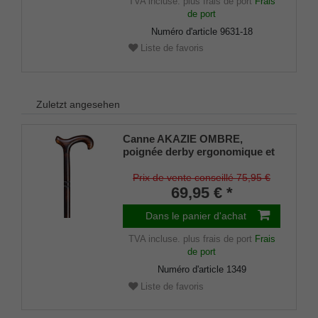
TVA incluse.
plus frais de port
Frais
de port
Numéro d'article
9631-18
Liste de favoris
Zuletzt angesehen
Canne AKAZIE OMBRE,
poignée derby ergonomique et
canne en bois d'acacia flammé
foncé avec bande chromée,
Prix de vente conseillé 75,95 €
longueur 94 cm
69,95 € *
Dans le panier d'achat
TVA incluse.
plus frais de port
Frais
de port
Numéro d'article
1349
Liste de favoris