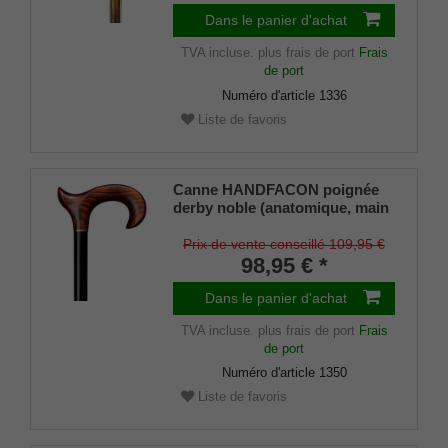
de hêtre, flammé ombré foncé,
tampons en caoutchouc inclus,
Dans le panier d'achat
94 cm
TVA incluse.
plus frais de port
Frais
de port
Numéro d'article
1336
Liste de favoris
Canne HANDFACON poignée
derby noble (anatomique, main
DROITE) en cerisier véritable
montée sur une canne en hêtre
Prix de vente conseillé 109,95 €
laqué noir satiné, amortisseur
98,95 € *
en caoutchouc inclus.
Dans le panier d'achat
TVA incluse.
plus frais de port
Frais
de port
Numéro d'article
1350
Liste de favoris