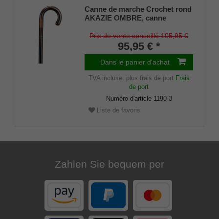
Canne de marche Crochet rond
AKAZIE OMBRE, canne
élégante en bois d'acacia
sélectionné, courbée d'une
Prix de vente conseillé 105,95 €
seule pièce, flammée et laquée
95,95 € *
transparente satinée, deux
lanières décoratives chromées
Dans le panier d'achat
noires, amortisseur mince
TVA incluse.
plus frais de port
Frais
inclus.
de port
Numéro d'article
1190-3
Liste de favoris
Zahlen Sie bequem per