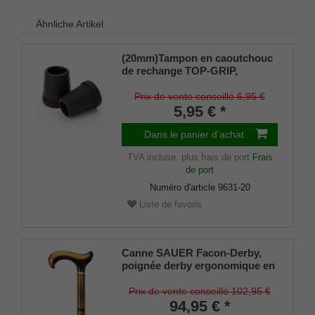
Ähnliche Artikel
(20mm)Tampon en caoutchouc
de rechange TOP-GRIP,
caoutchouc véritable, noir, fin
(lot de 2)
Prix de vente conseillé 6,95 €
5,95 € *
Dans le panier d'achat
TVA incluse.
plus frais de port
Frais
de port
Numéro d'article
9631-20
Liste de favoris
Canne SAUER Facon-Derby,
poignée derby ergonomique en
bois de hêtre, effet de couleur
faconé avec anneau en laiton,
Prix de vente conseillé 102,95 €
montée sur une canne en bois
94,95 € *