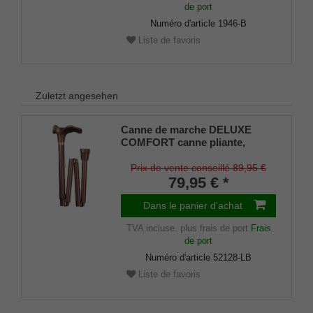
de port
Numéro d'article
1946-B
Liste de favoris
Zuletzt angesehen
Canne de marche DELUXE
COMFORT canne pliante,
poignée anatomique avec
revêtement soft,canne en métal
Prix de vente conseillé 89,95 €
léger robuste, brun mat,
79,95 € *
pliable, hauteur réglable,
amortisseur spécial en
Dans le panier d'achat
caoutchouc, main
TVA incluse.
plus frais de port
Frais
droite/gauche.
de port
Numéro d'article
52128-LB
Liste de favoris