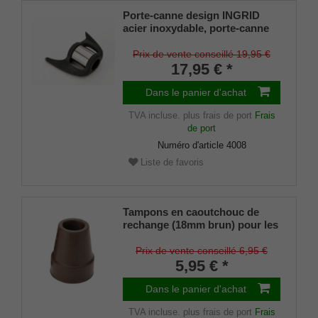
Porte-canne design INGRID
acier inoxydable, porte-canne
breveté, taille universelle (18 -
22mm), caoutchouc souple
Prix de vente conseillé 19,95 €
17,95 € *
Dans le panier d'achat
TVA incluse.
plus frais de port
Frais
de port
Numéro d'article
4008
Liste de favoris
Tampons en caoutchouc de
rechange (18mm brun) pour les
cannes métalliques
ÉLÉGANTES (diamètre
Prix de vente conseillé 6,95 €
intérieur env. 18mm) avec
5,95 € *
insert métallique (lot de 2)
Dans le panier d'achat
TVA incluse.
plus frais de port
Frais