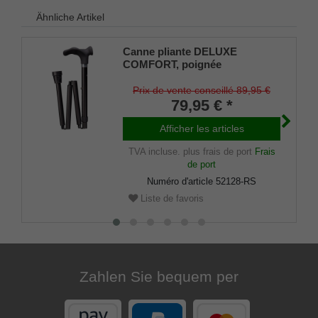
Ähnliche Artikel
Canne pliante DELUXE
COMFORT, poignée
anatomique revêtement Soft,
canne en métal léger stable,
Prix de vente conseillé 89,95 €
noir mat, hauteur réglable,
79,95 € *
amortisseur en caoutchouc,
droite/gauche
Afficher les articles
TVA incluse.
plus frais de port
Frais
de port
Numéro d'article
52128-RS
Liste de favoris
Zahlen Sie bequem per