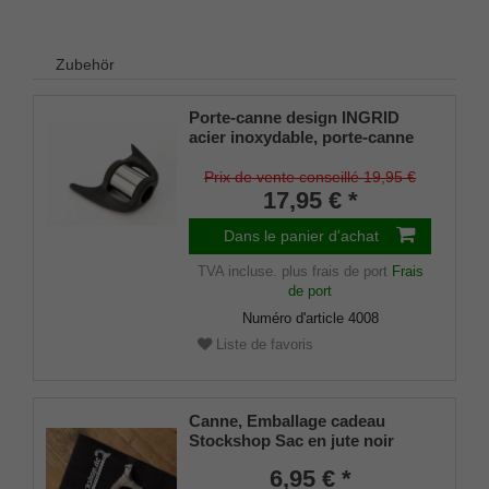
Zubehör
Porte-canne design INGRID
acier inoxydable, porte-canne
breveté, taille universelle (18 -
22mm), caoutchouc souple
Prix de vente conseillé 19,95 €
17,95 € *
Dans le panier d'achat
TVA incluse.
plus frais de port
Frais
de port
Numéro d'article
4008
Liste de favoris
Canne, Emballage cadeau
Stockshop Sac en jute noir
avec fermeture velcro
6,95 € *