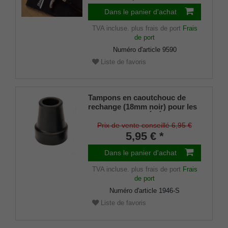
Dans le panier d'achat
TVA incluse.
plus frais de port
Frais
de port
Numéro d'article
9590
Liste de favoris
Tampons en caoutchouc de
rechange (18mm noir) pour les
cannes en métal ÉLÉGANT
(diamètre intérieur env. 18mm)
Prix de vente conseillé 6,95 €
avec insert métallique (lot de 2
5,95 € *
pièces)
Dans le panier d'achat
TVA incluse.
plus frais de port
Frais
de port
Numéro d'article
1946-S
Liste de favoris