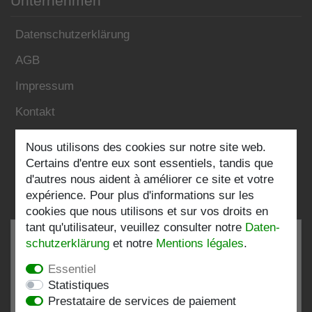
Unternehmen
Datenschutzerklärung
AGB
Impressum
Kontakt
Nous utilisons des cookies sur notre site web.
Folgen Sie uns:
Certains d'entre eux sont essentiels, tandis que
d'autres nous aident à améliorer ce site et votre
expérience. Pour plus d'informations sur les
cookies que nous utilisons et sur vos droits en
tant qu'utilisateur, veuillez consulter notre
Daten­
schutz­erklärung
et notre
Mentions légales
.
Essentiel
TRÈS BIEN
4.82 / 5
Statistiques
Prestataire de services de paiement
de 199 Évaluations