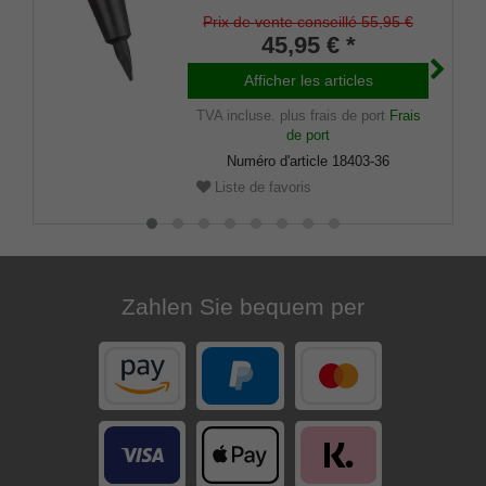
30/32/34/36 mm
Prix de vente conseillé 55,95 €
45,95 € *
Afficher les articles
TVA incluse.
plus frais de port
Frais
de port
Numéro d'article
18403-36
Liste de favoris
Zahlen Sie bequem per