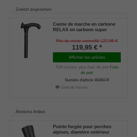
Zuletzt angesehen
Canne de marche en carbone
RELAX en carbone super
stable et léger (composite de
fibres de carbone), poignée
Prix de vente conseillé 127,95 €
anatomique, réglable en
119,95 € *
hauteur, avec amortisseur en
caoutchouc.
Afficher les articles
TVA incluse.
plus frais de port
Frais
de port
Numéro d'article
46460-R
Liste de favoris
Ähnliche Artikel
Pointe forgée pour perches
alpines, diamètre extérieur