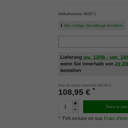
Artikelnummer
46327-L
Die richtige Stocklänge ermitteln
Lieferung
jeu. 13/08 - ven. 14/
wenn Sie innerhalb von
2d
20
bestellen
Prix de vente conseillé 109,95 €
*
108,95 €
Dans le pan
* TVA incluse en sus
Frais d'env