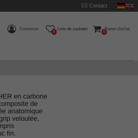
Contact
Connexion
Liste de souhaits
Panier d'achat
0
0
ER en carbone
(composite de
née anatomique
grip veloutée,
mpris
c fin.