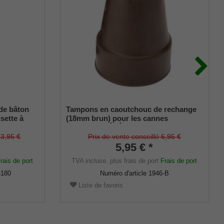
ide bâton
Tampons en caoutchouc de rechange
sette à
(18mm brun) pour les cannes
eux parties
métalliques ÉLÉGANTES (diamètre
e en acier
intérieur env. 18mm) avec insert
63,95 €
Prix de vente conseillé 6,95 €
métallique (lot de 2)
5,95 € *
rais de port
TVA incluse.
plus frais de port
Frais de port
-180
Numéro d'article
1946-B
Liste de favoris