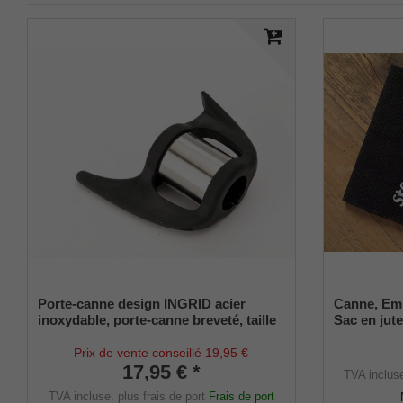
Porte-canne design INGRID acier
Canne, Em
inoxydable, porte-canne breveté, taille
Sac en jute
universelle (18 - 22mm), caoutchouc
souple
Prix de vente conseillé 19,95 €
17,95 € *
TVA inclus
TVA incluse.
plus frais de port
Frais de port