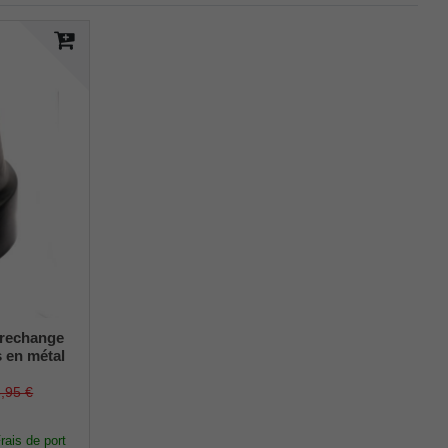
 rechange
 en métal
r env.
 (lot de 2
6,95 €
rais de port