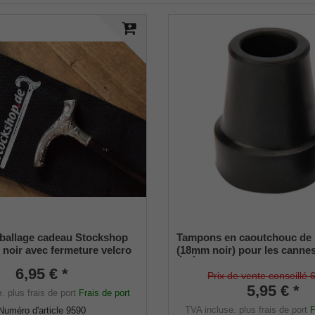
ballage cadeau Stockshop
Tampons en caoutchouc de
 noir avec fermeture velcro
(18mm noir) pour les cannes
ÉLÉGANT (diamètre intérieu
6,95 € *
18mm) avec insert métallique
Prix de vente conseillé 
pièces)
5,95 € *
e.
plus frais de port
Frais de port
TVA incluse.
plus frais de port
F
Numéro d'article
9590