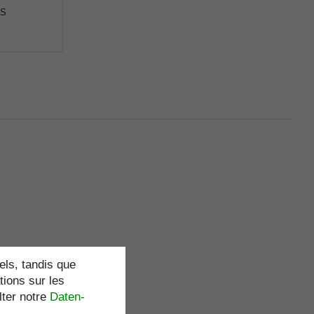
-S
els, tandis que
tions sur les
lter notre
Daten­