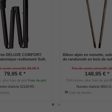
ante DELUXE COMFORT,
Bâton alpin en noisette, sol
atomique revêtement Soft,
de randonnée en bois de noi
tal léger stable, noir mat,
écorce véritable, divisé en d
glable, amortisseur en
par une douille filetée, point
de vente conseillé 89,95 €
Prix de vente conseillé 1
, droite/gauche
79,95 € *
forgé à la main incluse
148,95 € *
e.
plus frais de port
Frais de port
TVA incluse.
plus frais de port
F
méro d'article
52128-RS
Numéro d'article
8021-G
favoris
Liste de favoris