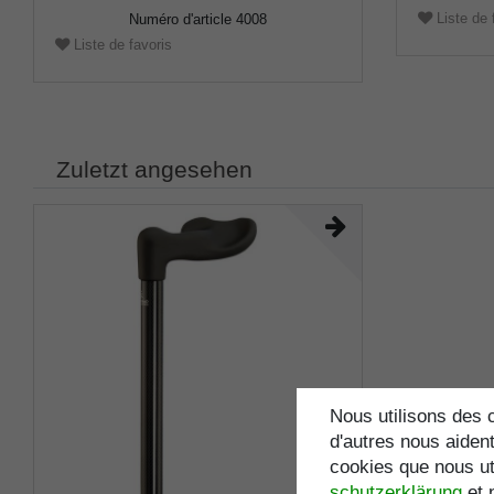
Liste de 
Numéro d'article
4008
Liste de favoris
Zuletzt angesehen
Nous utilisons des c
d'autres nous aident
cookies que nous uti
schutz­erklärung
et 