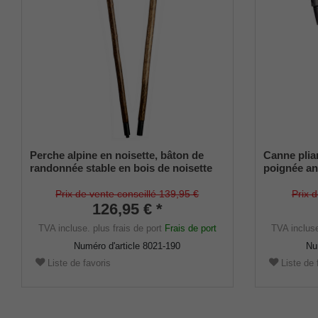
Perche alpine en noisette, bâton de
Canne pli
randonnée stable en bois de noisette
poignée an
résistant à l'écorce, en deux parties par
canne en mé
douille filetée, pointe de bâton de
hauteur ré
Prix de vente conseillé 139,95 €
Prix 
montagne incluse
126,95 € *
caoutchouc
TVA incluse.
plus frais de port
Frais de port
TVA inclus
Numéro d'article
8021-190
Nu
Liste de favoris
Liste de 