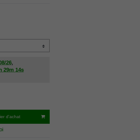
08/26
,
h
29m
13s
ier d'achat
oi