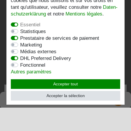
cookies que nous utilisons et sur vos droits en
Datenschutzerklärung
tant qu'utilisateur, veuillez consulter notre
Daten­
schutz­erklärung
et notre
Mentions légales
.
AGB
Essentiel
Impressum
Statistiques
Prestataire de services de paiement
Kontakt
Marketing
Médias externes
Folgen Sie uns:
DHL Preferred Delivery
Fonctionnel
Autres paramètres
Accepter tout
Accepter la sélection
SEHR GUT
TRÈS BIEN
4.82 / 5
de 193 Évaluations
chez:shopvote.de, Amazon