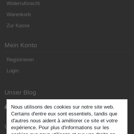
Widerrufsrecht
Warenkorb
Zur Kasse
Mein Konto
Registrieren
Login
Unser Blog
Nous utilisons des cookies sur notre site web.
Blog
Certains d'entre eux sont essentiels, tandis que
d'autres nous aident à améliorer ce site et votre
Unternehmen
expérience. Pour plus d'informations sur les